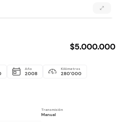
$5.000.000
Año
Kilómetros
0
2008
280'000
Transmisión
Manual