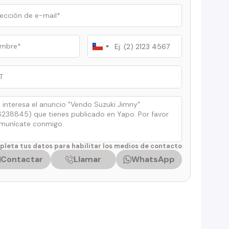
Chile
+56
leta tus datos para habilitar los medios de contacto
Contactar
Llamar
WhatsApp