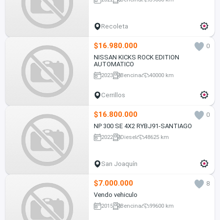
Recoleta
$16.980.000
0
NISSAN KICKS ROCK EDITION
AUTOMATICO
2023
Bencina
40000 km
Cerrillos
$16.800.000
0
NP 300 SE 4X2 RYBJ91-SANTIAGO
2022
Diesel
48625 km
San Joaquín
$7.000.000
8
Vendo vehiculo
2015
Bencina
99600 km