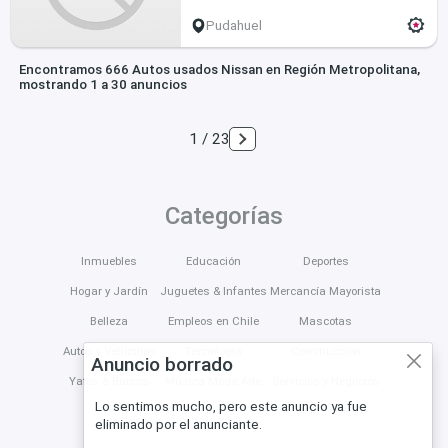
Pudahuel
Encontramos 666 Autos usados Nissan en Región Metropolitana,
mostrando 1 a 30 anuncios
1 / 23
Categorías
Inmuebles
Educación
Deportes
Hogar y Jardín
Juguetes & Infantes
Mercancía Mayorista
Belleza
Empleos en Chile
Mascotas
Autos y Vehículos
Tecnología
Construcción
Anuncio borrado
Yates & Barcos
Música Moda Arte
Servicios y Negocios
Lo sentimos mucho, pero este anuncio ya fue
eliminado por el anunciante.