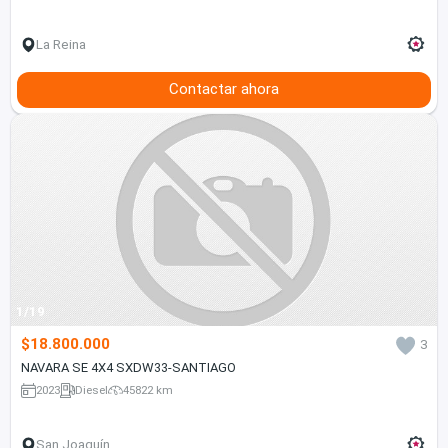
La Reina
Contactar ahora
1/19
$18.800.000
3
NAVARA SE 4X4 SXDW33-SANTIAGO
2023
Diesel
45822 km
San Joaquín