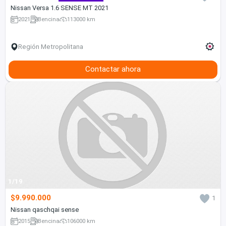
Nissan Versa 1.6 SENSE MT 2021
2021
Bencina
113000 km
Región Metropolitana
Contactar ahora
1/19
$9.990.000
1
Nissan qaschqai sense
2015
Bencina
106000 km