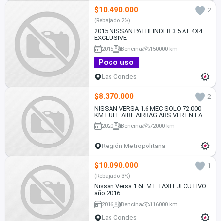
$10.490.000
2
(Rebajado 2%)
2015 NISSAN PATHFINDER 3.5 AT 4X4
EXCLUSIVE
2015
Bencina
150000 km
Poco uso
Las Condes
$8.370.000
2
NISSAN VERSA 1.6 MEC SOLO 72.000
KM FULL AIRE AIRBAG ABS VER EN LAS
CONDES 2020
2020
Bencina
72000 km
Región Metropolitana
$10.090.000
1
(Rebajado 3%)
Nissan Versa 1.6L MT TAXI EJECUTIVO
año 2016
2016
Bencina
116000 km
Las Condes