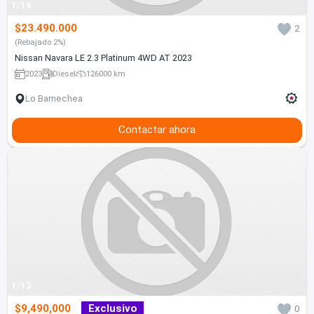
1/19
$23.490.000
2
(Rebajado 2%)
Nissan Navara LE 2.3 Platinum 4WD AT 2023
2023
Diesel
126000 km
Lo Barnechea
Contactar ahora
1/13
$9,490,000
Exclusivo
0