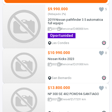
$9.990.000
5
(Rebajado 2%)
2019 Nissan pathfinder 3.5 automatica
full equipo
2019
Bencina
80000 km
Oportunidad
Las Condes
$10.990.000
0
Nissan Kicks 2023
2023
Bencina
31000 km
San Bernardo
$13.800.000
1
NP 300 SE 4X2 PCWD94-SANTIAGO
2021
Diesel
77231 km