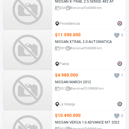
NISSAN X-TRAIL 2.5 SENSE 4X2 AT
2020
Bencina
60000 km
Providencia
$11.590.000
5
NISSAN XTRAIL 2.0 AUTOMATICA
2019
Bencina
60000 km
Paine
$4.980.000
1
NISSAN MARCH 2012
2012
Bencina
189000 km
La Granja
$10.490.000
0
NISSAN VERSA 1.6 ADVANCE MT 2022
2022
Bencina
59000 km