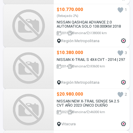
$10.770.000
1
(Rebajado 2%)
NISSAN QASHQAI ADVANCE 2.0
AUTOMATICA SOLO 138.000KM 2018
2018
Bencina
138000 km
Región Metropolitana
$10.380.000
3
NISSAN X-TRAIL S 4X4 CVT - 2014 | 297
2014
Bencina
93600 km
Región Metropolitana
$20.980.000
2
NISSAN NEW X-TRAIL SENSE 5A 2.5
CVT AÑO 2023 ÚNICO DUEÑO
2023
Bencina
46000 km
Vitacura