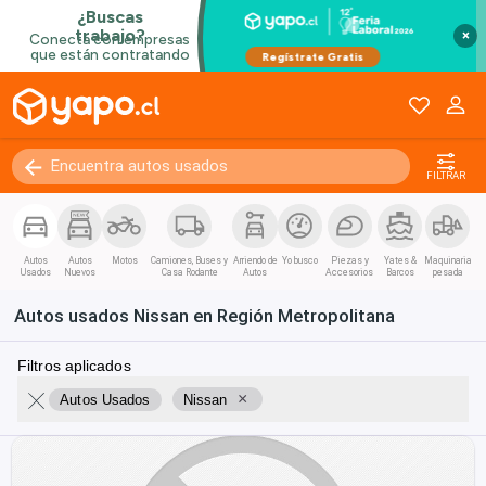
×
FILTRAR
Autos
Autos
Motos
Camiones, Buses y
Arriendo de
Yo busco
Piezas y
Yates &
Maquinaria
Usados
Nuevos
Casa Rodante
Autos
Accesorios
Barcos
pesada
Autos usados Nissan en Región Metropolitana
Filtros aplicados
×
Autos Usados
Nissan