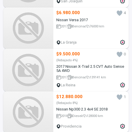
San Joaquín
$6.980.000
4
Nissan Versa 2017
2017
Bencina
76000 km
La Granja
$9.500.000
0
(Rebajado 4%)
2017 Nissan X-Trail 2.5 CVT Auto Sense
5A 4WD
2017
Bencina
139141 km
La Reina
$12.880.000
1
(Rebajado 8%)
Nissan Np300 2.3 4x4 SE 2018
2018
Diesel
128000 km
Providencia