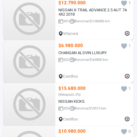
$12.790.000
1
NISSAN X-TRAIL ADVANCE 2.5 AUT 7A
4X2 2018
2018
Bencina
106000 km
Vitacura
$6.980.000
1
CHANGAN ALSVIN LUXURY
2023
Bencina
64800 km
Cerrillos
$15.680.000
1
(Rebajado 2%)
NISSAN KICKS
2024
Bencina
9513 km
Cerrillos
$10.980.000
0