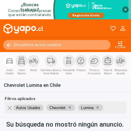
Kilómetros
0 - 250000+
×
FILTRAR
Autos
Autos
Motos
Camiones, Buses y
Arriendo de
Yo busco
Piezas y
Yates &
Maquinaria
Usados
Nuevos
Casa Rodante
Autos
Accesorios
Barcos
pesada
Chevrolet Lumina en Chile
Filtros aplicados
×
×
Autos Usados
Chevrolet
Lumina
Su búsqueda no mostró ningún anuncio.