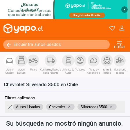
Kilómetros
0 - 250000+
×
FILTRAR
Autos
Autos
Motos
Camiones, Buses y
Arriendo de
Yo busco
Piezas y
Yates &
Maquinaria
Usados
Nuevos
Casa Rodante
Autos
Accesorios
Barcos
pesada
Chevrolet Silverado 3500 en Chile
Filtros aplicados
×
×
Autos Usados
Chevrolet
Silverado+3500
Su búsqueda no mostró ningún anuncio.