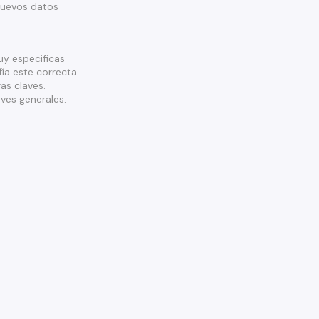
nuevos datos
y especificas
ía este correcta.
as claves.
ves generales.