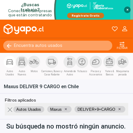
Kilómetros
0 - 250000+
×
FILTRAR
Autos
Autos
Motos
Camiones, Buses y
Arriendo de
Yo busco
Piezas y
Yates &
Maquinaria
Usados
Nuevos
Casa Rodante
Autos
Accesorios
Barcos
pesada
Maxus DELIVER 9 CARGO en Chile
Filtros aplicados
×
×
Autos Usados
Maxus
DELIVER+9+CARGO
Su búsqueda no mostró ningún anuncio.