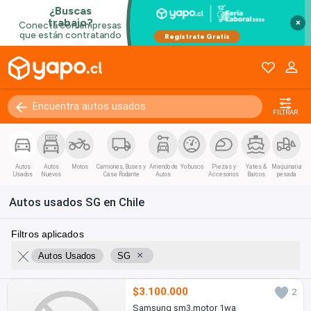
Coupe / Deportivo
Convertible
×
Van / Coaster / Busito
Pánel
Kilómetros
0 - 250000+
FILTRAR
Autos
Autos
Motos
Camiones, Buses y
Arriendo de
Yo busco
Piezas y
Yates &
Maquinaria
Usados
Nuevos
Casa Rodante
Autos
Accesorios
Barcos
pesada
Autos usados SG en Chile
Filtros aplicados
×
Autos Usados
SG
$3.100.000
2
Samsung sm3,motor 1wa