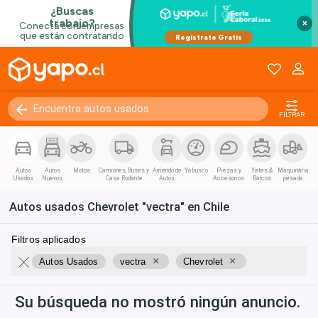
Kilómetros
0 - 250000+
×
FILTRAR
Autos
Autos
Motos
Camiones, Buses y
Arriendo de
Yo busco
Piezas y
Yates &
Maquinaria
Usados
Nuevos
Casa Rodante
Autos
Accesorios
Barcos
pesada
Autos usados Chevrolet "vectra" en Chile
Filtros aplicados
×
×
Autos Usados
vectra
Chevrolet
Su búsqueda no mostró ningún anuncio.