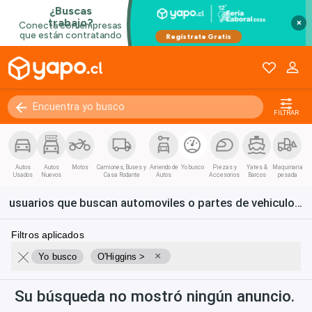
×
FILTRAR
Autos
Autos
Motos
Camiones, Buses y
Arriendo de
Yo busco
Piezas y
Yates &
Maquinaria
Usados
Nuevos
Casa Rodante
Autos
Accesorios
Barcos
pesada
usuarios que buscan automoviles o partes de vehiculos en O'Higgins
Filtros aplicados
×
Yo busco
O'Higgins >
Su búsqueda no mostró ningún anuncio.