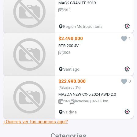
MACK GRANITE 2019
2019
Región Metropolitana
$2.490.000
1
RTR 200 4V
2026
Santiago
$22.990.000
0
(Rebajado 3%)
MAZDA NEW CX-5 2024 AWD 2.0
2024
Bencina
65000 km
Valdivia
¿Quieres ver tus anuncios aquí?
Categorías