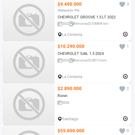
$9.490.000
3
(Rebajado 9%)
CHEVROLET GROOVE 1.5 LT 2022
2022
Bencina
100804 km
La Cisterna
$10.290.000
1
CHEVROLET SAIL 1.5 2024
2024
Bencina
38113 km
La Cisterna
$2.890.000
2
Ronin
2026
Santiago
$55.000.000
0