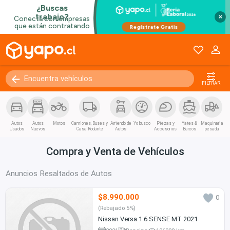
×
FILTRAR
Autos
Autos
Motos
Camiones, Buses y
Arriendo de
Yo busco
Piezas y
Yates &
Maquinaria
Usados
Nuevos
Casa Rodante
Autos
Accesorios
Barcos
pesada
Compra y Venta de Vehículos
Anuncios Resaltados de Autos
$8.990.000
0
(Rebajado 5%)
Nissan Versa 1.6 SENSE MT 2021