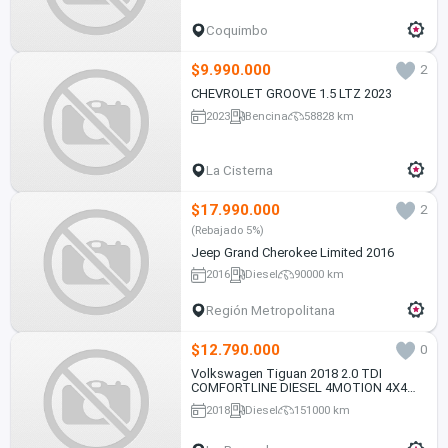
Coquimbo
$9.990.000
2
CHEVROLET GROOVE 1.5 LTZ 2023
2023
Bencina
58828 km
La Cisterna
$17.990.000
2
(Rebajado 5%)
Jeep Grand Cherokee Limited 2016
2016
Diesel
90000 km
Región Metropolitana
$12.790.000
0
Volkswagen Tiguan 2018 2.0 TDI
COMFORTLINE DIESEL 4MOTION 4X4
150HP 5A AT 5P.
2018
Diesel
151000 km