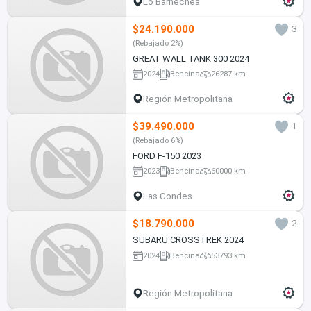
Lo Barnechea
$24.190.000
3
(Rebajado 2%)
GREAT WALL TANK 300 2024
2024
Bencina
26287 km
Región Metropolitana
$39.490.000
1
(Rebajado 6%)
FORD F-150 2023
2023
Bencina
60000 km
Las Condes
$18.790.000
2
SUBARU CROSSTREK 2024
2024
Bencina
53793 km
Región Metropolitana