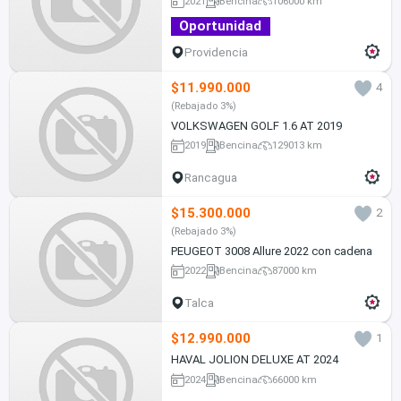
2021
Bencina
106000 km
Oportunidad
Providencia
$11.990.000
4
(Rebajado 3%)
VOLKSWAGEN GOLF 1.6 AT 2019
2019
Bencina
129013 km
Rancagua
$15.300.000
2
(Rebajado 3%)
PEUGEOT 3008 Allure 2022 con cadena
2022
Bencina
87000 km
Talca
$12.990.000
1
HAVAL JOLION DELUXE AT 2024
2024
Bencina
66000 km