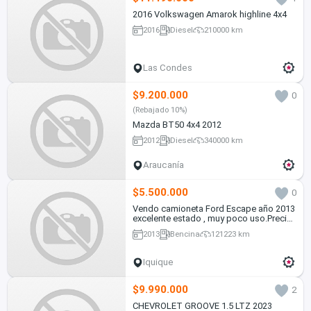
2016 Volkswagen Amarok highline 4x4
2016
Diesel
210000 km
Las Condes
$9.200.000
0
(Rebajado 10%)
Mazda BT50 4x4 2012
2012
Diesel
340000 km
Araucanía
$5.500.000
0
Vendo camioneta Ford Escape año 2013
excelente estado , muy poco uso.Precio
conversable
2013
Bencina
121223 km
Iquique
$9.990.000
2
CHEVROLET GROOVE 1.5 LTZ 2023