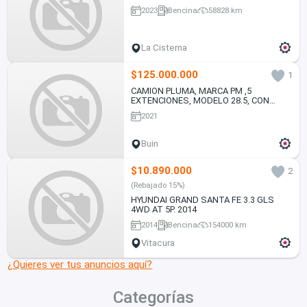
2023
Bencina
58828 km
La Cisterna
$125.000.000
1
CAMION PLUMA, MARCA PM ,5
EXTENCIONES, MODELO 28.5, CON
JOYSTICK MARCA VOLVO MODELO
2021
VM330 AÑO 2021
Buin
$10.890.000
2
(Rebajado 15%)
HYUNDAI GRAND SANTA FE 3.3 GLS
4WD AT 5P. 2014
2014
Bencina
154000 km
Vitacura
¿Quieres ver tus anuncios aquí?
Categorías