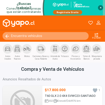
×
FILTRAR
Autos
Autos
Motos
Camiones, Buses y
Arriendo de
Yo busco
Piezas y
Yates &
Maquinaria
Usados
Nuevos
Casa Rodante
Autos
Accesorios
Barcos
pesada
Compra y Venta de Vehículos
Anuncios Resaltados de Autos
$17.800.000
1
T60 GLX 2.0 4X4 SVWC23-SANTIAGO
2023
Diesel
64976 km