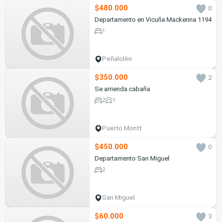
$480.000
0
Departamento en Vicuña Mackenna 1194
1
Peñalolén
$350.000
2
Se arrienda cabaña
2
1
Puerto Montt
$450.000
0
Departamento San Miguel
2
San Miguel
$60.000
3