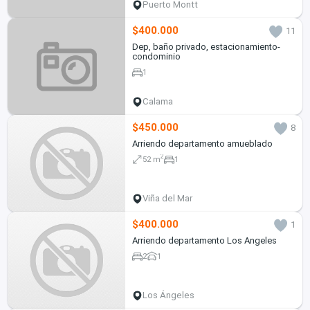
Puerto Montt
$400.000
11
Dep, baño privado, estacionamiento-
condominio
1
Calama
$450.000
8
Arriendo departamento amueblado
2
52 m
1
Viña del Mar
$400.000
1
Arriendo departamento Los Angeles
2
1
Los Ángeles