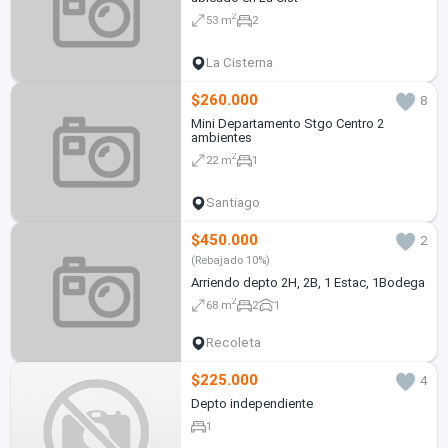
2
53 m
2
La Cisterna
$260.000
8
Mini Departamento Stgo Centro 2
ambientes
2
22 m
1
Santiago
$450.000
2
(Rebajado 10%)
Arriendo depto 2H, 2B, 1 Estac, 1Bodega
2
68 m
2
1
Recoleta
$225.000
4
Depto independiente
1