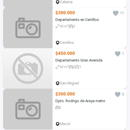
Calama
$300.000
11
Departamento en Cerrillos
2
50 m
3
Cerrillos
$450.000
1
Departamento Gran Avenida
2
62 m
2
1
San Miguel
$300.000
3
Dpto. Rodrigo de Araya metro
1
Macul