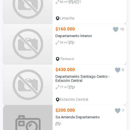
2
66 m
3
1
Limache
$160.000
15
Departamento Interior
2
24 m
1
Temuco
$430.000
0
Departamento Santiago Centro -
Estación Central
2
77 m
3
Estación Central
$200.000
7
Se Arrienda Departamento
1