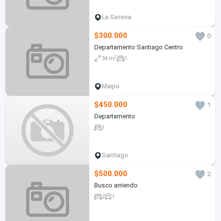
La Serena
$300.000
0
Departamento Santiago Centro
2
34 m
1
Maipú
$450.000
1
Departamento
1
Santiago
$500.000
2
Busco arriendo
2
1