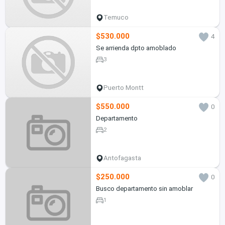
Temuco
$530.000
4
Se arrienda dpto amoblado
3
Puerto Montt
$550.000
0
Departamento
2
Antofagasta
$250.000
0
Busco departamento sin amoblar
1