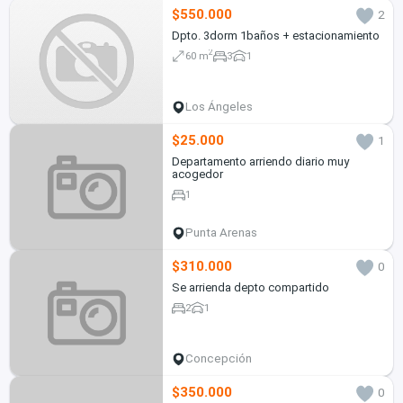
$550.000
2
Dpto. 3dorm 1baños + estacionamiento
2
60 m
3
1
Los Ángeles
$25.000
1
Departamento arriendo diario muy
acogedor
1
Punta Arenas
$310.000
0
Se arrienda depto compartido
2
1
Concepción
$350.000
0