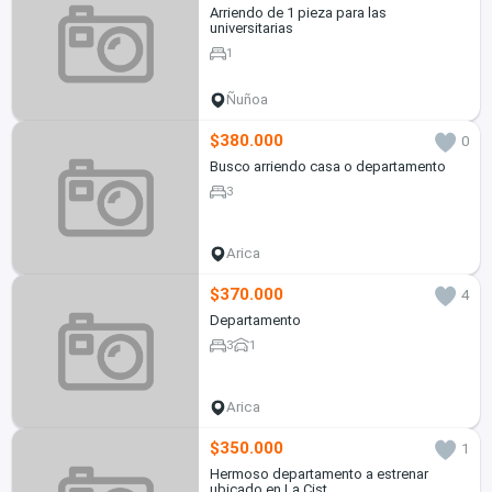
Arriendo de 1 pieza para las
universitarias
1
Ñuñoa
$380.000
0
Busco arriendo casa o departamento
3
Arica
$370.000
4
Departamento
3
1
Arica
$350.000
1
Hermoso departamento a estrenar
ubicado en La Cist