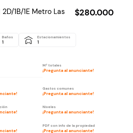
 2D/1B/1E Metro Las
$280.000
Baños
Estacionamientos
1
1
M² totales
¡Pregunta al anunciante!
Gastos comunes
unciante!
¡Pregunta al anunciante!
ción
Niveles
unciante!
¡Pregunta al anunciante!
PDF con info de la propiedad
unciante!
¡Pregunta al anunciante!