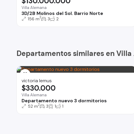
$130.000.000
Villa Alemana
3D/2B Molinos del Sol. Barrio Norte
2
156 m
3
2
Departamentos similares en Vill
victoria lemus
$330.000
Villa Alemana
Departamento nuevo 3 dormitorios
2
52 m
3
1
1