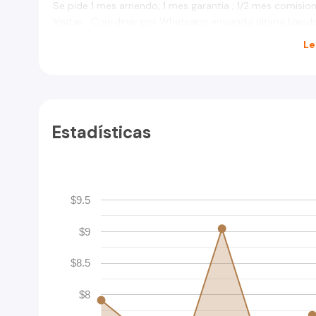
Se pide 1 mes arriendo; 1 mes garantia ; 1/2 mes comisio
Visitas : Coordinar por Whatsapp enviando ultima liqui
Le
Estadísticas
$9.5
$9
$8.5
$8