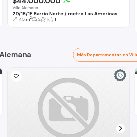
$44.000.000
-2%
Villa Alemana
2D/1B/1E Barrio Norte / metro Las Americas.
2
45 m
2
1
1
a Alemana
Más Departamentos en Vill