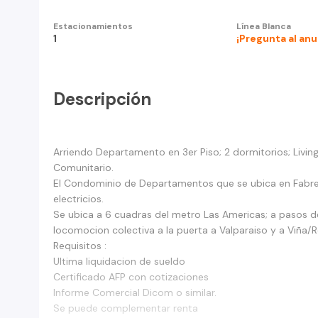
Estacionamientos
Línea Blanca
1
¡Pregunta al an
Descripción
Arriendo Departamento en 3er Piso; 2 dormitorios; Livi
Comunitario.
El Condominio de Departamentos que se ubica en Fabres
electricios.
Se ubica a 6 cuadras del metro Las Americas; a pasos d
locomocion colectiva a la puerta a Valparaiso y a Viña/
Requisitos :
Ultima liquidacion de sueldo
Certificado AFP con cotizaciones
Informe Comercial Dicom o similar.
Se puede complementar renta