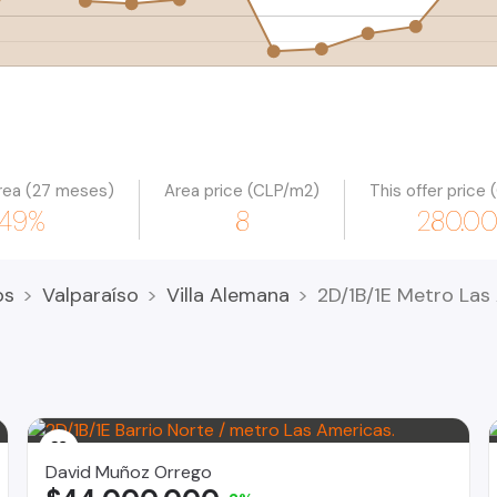
rea (27 meses)
Area price (CLP/m2)
This offer price
.49%
8
280.0
os
Valparaíso
Villa Alemana
2D/1B/1E Metro Las
David Muñoz Orrego