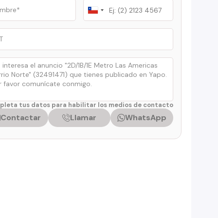
Chile
+56
leta tus datos para habilitar los medios de contacto
Contactar
Llamar
WhatsApp