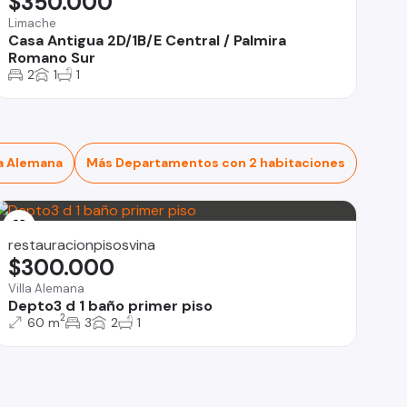
$350.000
Limache
Casa Antigua 2D/1B/E Central / Palmira
Romano Sur
2
1
1
a Alemana
Más Departamentos con 2 habitaciones
restauracionpisosvina
$300.000
Villa Alemana
Depto3 d 1 baño primer piso
2
60 m
3
2
1