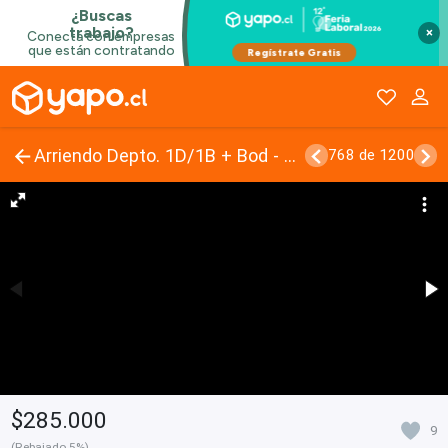
×
Arriendo Depto. 1D/1B + Bod - Estación Central
768 de 1200
$285.000
9
(Rebajado 5%)