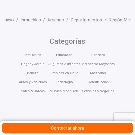
Inicio
Inmuebles
Arriendo
Departamentos
Región Metro
Categorías
Inmuebles
Educación
Deportes
Hogar y Jardín
Juguetes & Infantes
Mercancía Mayorista
Belleza
Empleos en Chile
Mascotas
Autos y Vehículos
Tecnología
Construcción
Yates & Barcos
Música Moda Arte
Servicios y Negocios
Contactar ahora