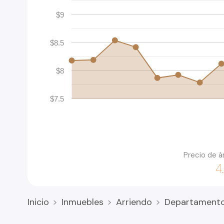
$9
$8.5
$8
$7.5
Precio de á
4
Inicio
Inmuebles
Arriendo
Departament