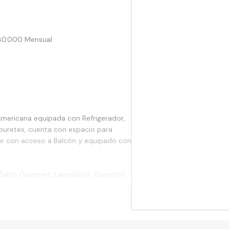
80.000 Mensual
mericana equipada con Refrigerador,
buretes, cuenta con espacio para
dor con acceso a Balcón y equipado con
, Salón Gourmet, Lavandería, Quinchos
ador, Centros Comerciales, Gimnasios,