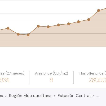
rea (27 meses)
Area price (CLP/m2)
This offer price
.93%
9
280.0
os
Región Metropolitana
Estación Central