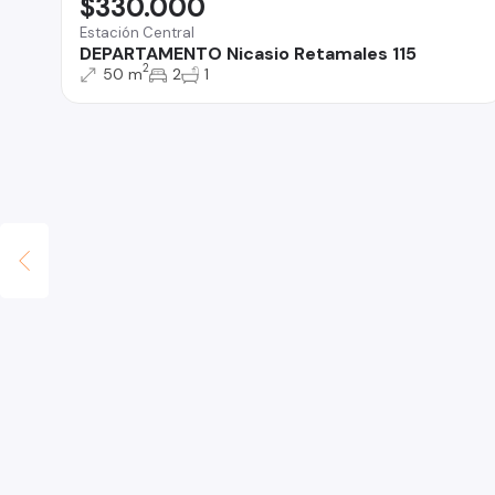
$330.000
Estación Central
DEPARTAMENTO Nicasio Retamales 115
2
50 m
2
1