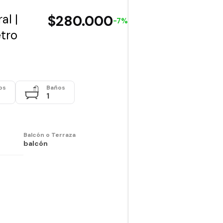
al |
$280.000
-7%
etro
os
Baños
1
Balcón o Terraza
balcón