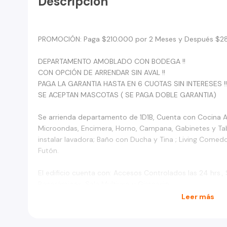
Descripción
PROMOCIÓN: Paga $210.000 por 2 Meses y Después $2
DEPARTAMENTO AMOBLADO CON BODEGA !!
CON OPCIÓN DE ARRENDAR SIN AVAL !!
PAGA LA GARANTIA HASTA EN 6 CUOTAS SIN INTERESES !!
SE ACEPTAN MASCOTAS ( SE PAGA DOBLE GARANTIA)
Se arrienda departamento de 1D1B, Cuenta con Cocina A
Microondas, Encimera, Horno, Campana, Gabinetes y Ta
instalar lavadora; Baño con Ducha y Tina ; Living Come
Futón.
El edificio cuenta con: Accesos Controlados las 24 hrs.
Panorámicos, Sala Multiuso y Gimnasio.
Leer más
Ubicado en Coronel Souper 4515 a pasos del Metro Ecu
Restaurantes, Supermercados y Centros Médicos.