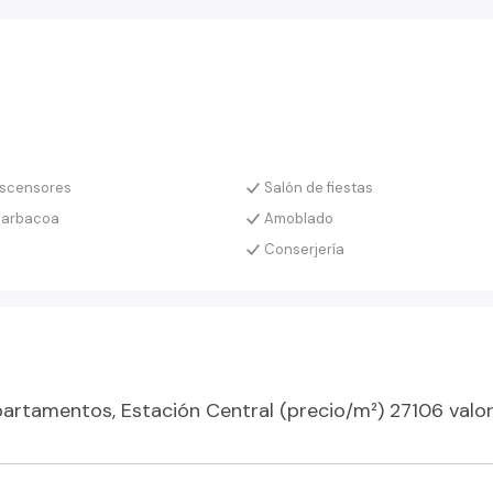
rriendo.
ascensores
Salón de fiestas
, se debe tomar en cuenta la comisión
barbacoa
Amoblado
Conserjería
artamentos, Estación Central (precio/m²) 27106 valo