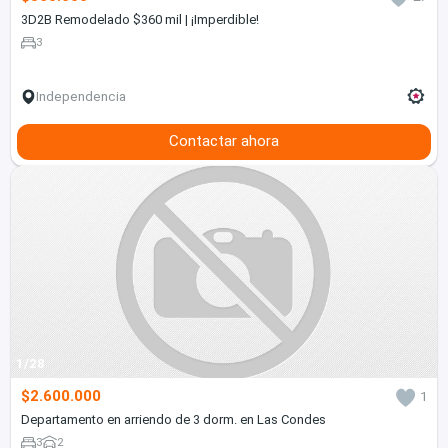
3D2B Remodelado $360 mil | ¡Imperdible!
3
Independencia
Contactar ahora
1/28
$2.600.000
1
Departamento en arriendo de 3 dorm. en Las Condes
3
2