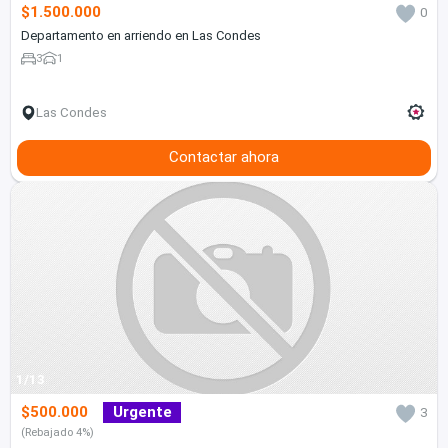
$1.500.000
0
Departamento en arriendo en Las Condes
3
1
Las Condes
Contactar ahora
1/13
$500.000
Urgente
3
(Rebajado 4%)