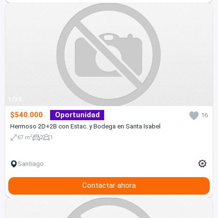
1/33
$540.000
Oportunidad
16
Hermoso 2D+2B con Estac. y Bodega en Santa Isabel
2
67 m
2
1
Santiago
Contactar ahora