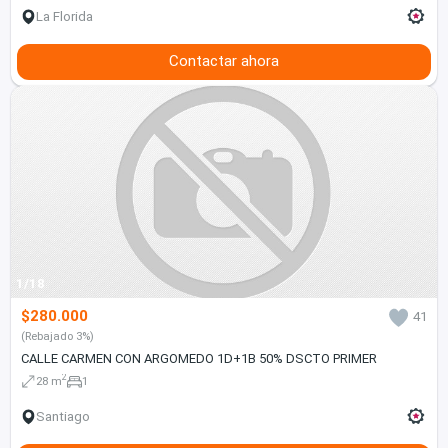
La Florida
Contactar ahora
1/18
$280.000
41
(Rebajado 3%)
CALLE CARMEN CON ARGOMEDO 1D+1B 50% DSCTO PRIMER
2
28 m
1
Santiago