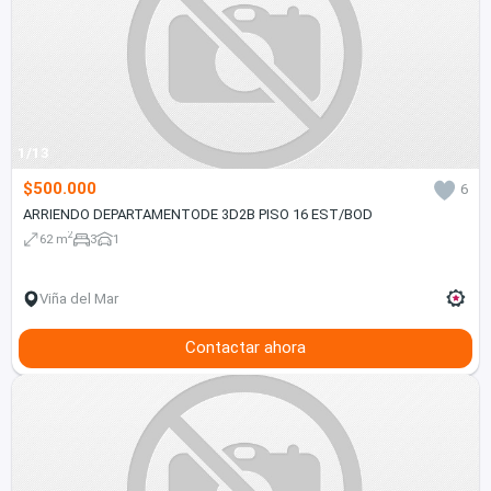
1/13
$500.000
6
ARRIENDO DEPARTAMENTODE 3D2B PISO 16 EST/BOD
2
62 m
3
1
Viña del Mar
Contactar ahora