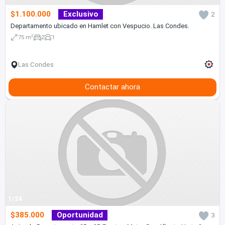
$1.100.000
Exclusivo
2
Departamento ubicado en Hamlet con Vespucio. Las Condes.
2
75 m
2
1
Las Condes
Contactar ahora
1/24
$385.000
Oportunidad
3