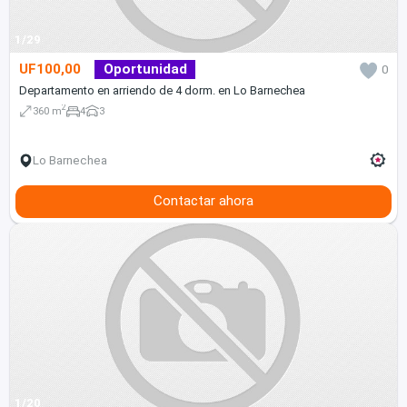
1/29
UF100,00
Oportunidad
0
Departamento en arriendo de 4 dorm. en Lo Barnechea
2
360 m
4
3
Lo Barnechea
Contactar ahora
1/20