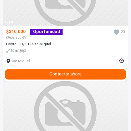
1/14
$310.000
Oportunidad
23
(Rebajado 6%)
Depto. 3D/1B - San Miguel
2
50 m
3
San Miguel
Contactar ahora