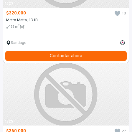
1/27
$320.000
10
Metro Matta, 1D1B
2
35 m
1
Santiago
Contactar ahora
1/25
$360.000
27