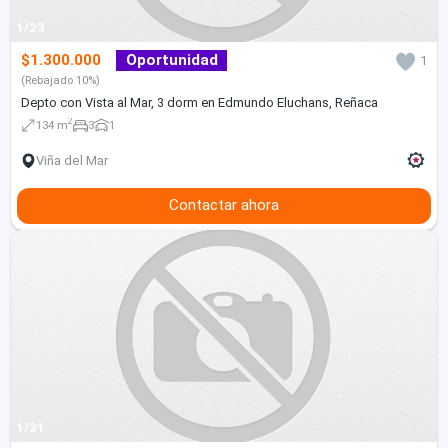
1/23
$1.300.000
Oportunidad
1
(Rebajado 10%)
Depto con Vista al Mar, 3 dorm en Edmundo Eluchans, Reñaca
2
134 m
3
1
Viña del Mar
Contactar ahora
1/31