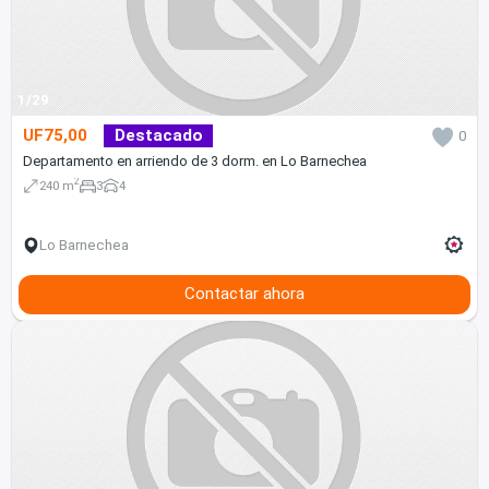
1/29
UF75,00
Destacado
0
Departamento en arriendo de 3 dorm. en Lo Barnechea
2
240 m
3
4
Lo Barnechea
Contactar ahora