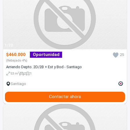
1/22
$460.000
Oportunidad
25
(Rebajado 4%)
Arriendo Depto. 2D/2B + Est y Bod - Santiago
2
53 m
2
1
Santiago
Contactar ahora