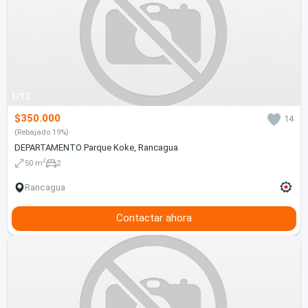
1/12
$350.000
14
(Rebajado 19%)
DEPARTAMENTO Parque Koke, Rancagua
2
50 m
2
Rancagua
Contactar ahora