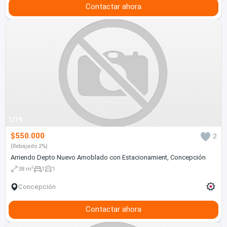
Contactar ahora
1/15
$550.000
2
(Rebajado 2%)
Arriendo Depto Nuevo Amoblado con Estacionamient, Concepción
2
38 m
1
1
Concepción
Contactar ahora