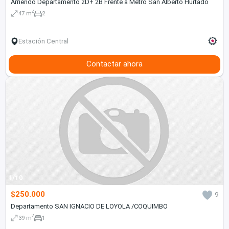
Arriendo Departamento 2D+ 2B Frente a Metro San Alberto Hurtado
2
47 m
2
Estación Central
Contactar ahora
1/10
$250.000
9
Departamento SAN IGNACIO DE LOYOLA /COQUIMBO
2
39 m
1