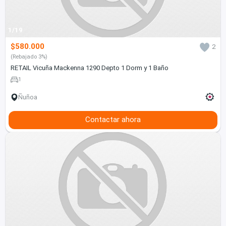
1/19
$580.000
2
(Rebajado 3%)
RETAIL Vicuña Mackenna 1290 Depto 1 Dorm y 1 Baño
1
Ñuñoa
Contactar ahora