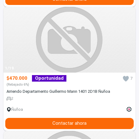
1/19
$470.000
Oportunidad
7
(Rebajado 6%)
Arriendo Departamento Guillermo Mann 1401 2D1B Ñuñoa
2
Ñuñoa
Contactar ahora