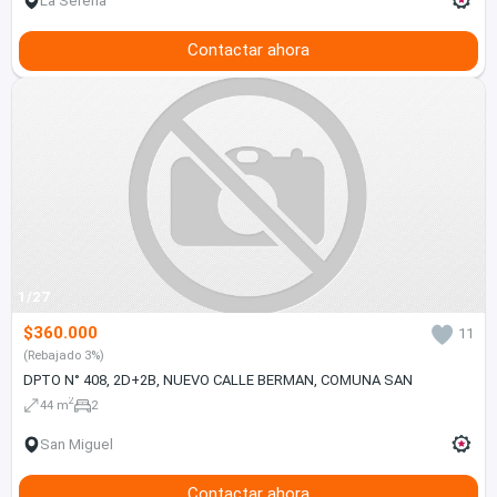
La Serena
Contactar ahora
1/27
$360.000
11
(Rebajado 3%)
DPTO N° 408, 2D+2B, NUEVO CALLE BERMAN, COMUNA SAN
2
44 m
2
San Miguel
Contactar ahora