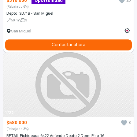
$310.000
Oportunidad
26
(Rebajado 6%)
Depto. 3D/1B - San Miguel
2
50 m
3
San Miguel
Contactar ahora
1/22
$580.000
3
(Rebajado 3%)
RETAIL Pichidegua 6422 Arriendo Depto 2 Dorm Piso 16