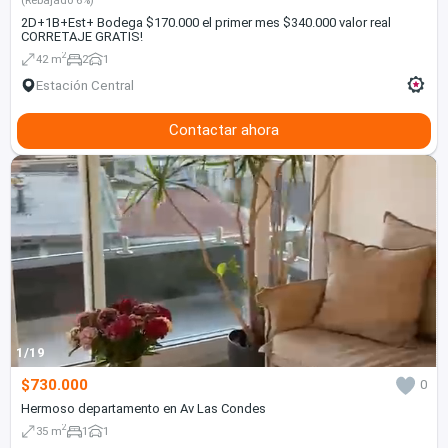
(Rebajado 6%)
2D+1B+Est+ Bodega $170.000 el primer mes $340.000 valor real
CORRETAJE GRATIS!
2
42 m
2
1
Estación Central
Contactar ahora
1/19
$730.000
0
Hermoso departamento en Av Las Condes
2
35 m
1
1