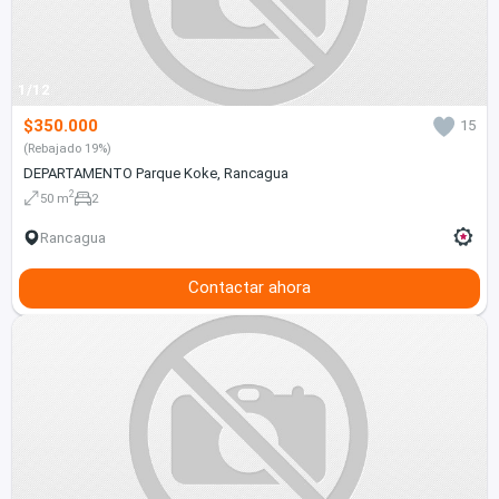
1/12
$350.000
15
(Rebajado 19%)
DEPARTAMENTO Parque Koke, Rancagua
2
50 m
2
Rancagua
Contactar ahora