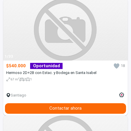
1/33
$540.000
Oportunidad
18
Hermoso 2D+2B con Estac. y Bodega en Santa Isabel
2
67 m
2
1
Santiago
Contactar ahora