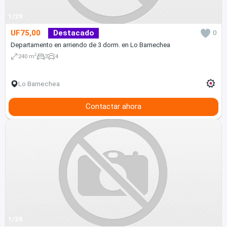
1/29
UF75,00
Destacado
0
Departamento en arriendo de 3 dorm. en Lo Barnechea
2
240 m
3
4
Lo Barnechea
Contactar ahora
1/20