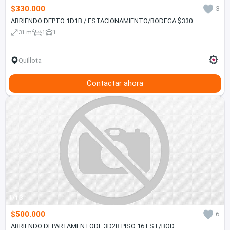
$330.000
3
ARRIENDO DEPTO 1D1B / ESTACIONAMIENTO/BODEGA $330
2
31 m
1
1
Quillota
Contactar ahora
1/13
$500.000
6
ARRIENDO DEPARTAMENTODE 3D2B PISO 16 EST/BOD