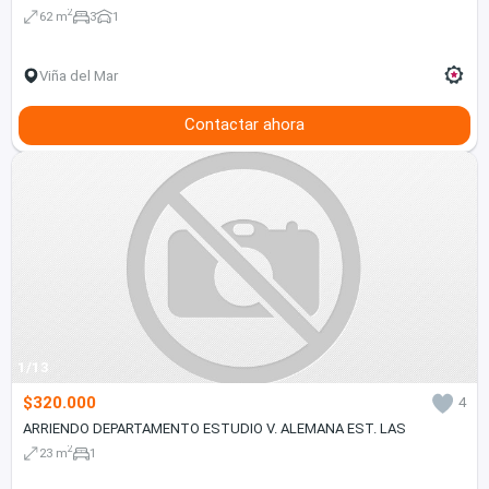
2
62 m
3
1
Viña del Mar
Contactar ahora
1/13
$320.000
4
ARRIENDO DEPARTAMENTO ESTUDIO V. ALEMANA EST. LAS
2
23 m
1