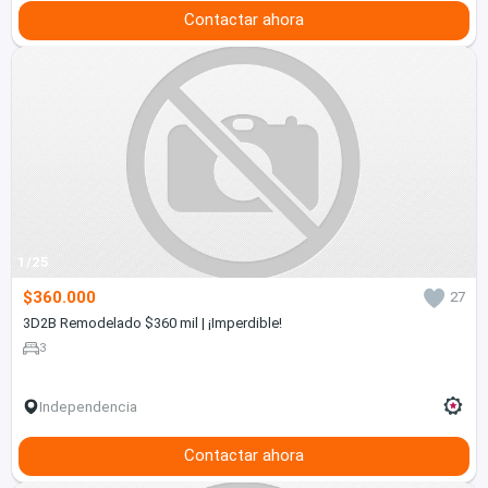
Contactar ahora
1/25
$360.000
27
3D2B Remodelado $360 mil | ¡Imperdible!
3
Independencia
Contactar ahora