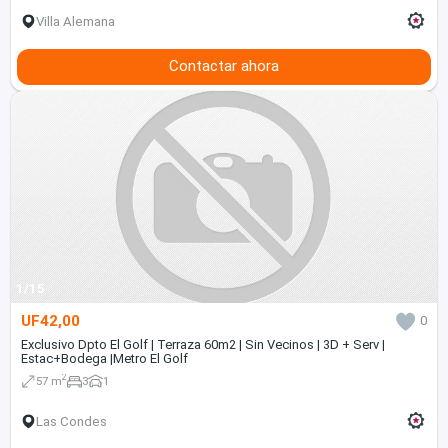
Villa Alemana
Contactar ahora
1/15
UF42,00
0
Exclusivo Dpto El Golf | Terraza 60m2 | Sin Vecinos | 3D + Serv |
Estac+Bodega |Metro El Golf
2
57 m
3
1
Las Condes