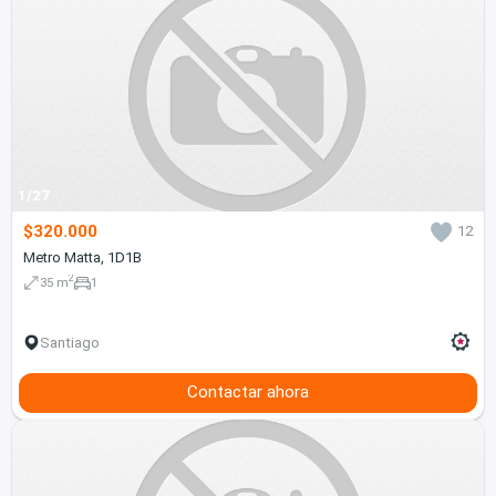
1/27
$320.000
12
Metro Matta, 1D1B
2
35 m
1
Santiago
Contactar ahora