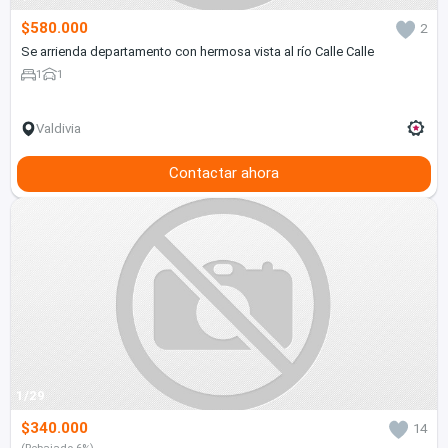
$580.000
2
Se arrienda departamento con hermosa vista al río Calle Calle
1
1
Valdivia
Contactar ahora
1/29
$340.000
14