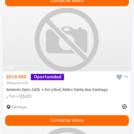
Contactar ahora
1/23
$510.000
Oportunidad
13
(Rebajado 6%)
Arriendo Dpto 2d2b + Est y Bod, Metro Santa Ana Santiago
2
68 m
2
1
Santiago
Contactar ahora