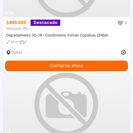
1/16
$400.000
Destacado
0
(Rebajado 9%)
Departamento 3D-1B - Condominio Volcán Copahue, Chillán
2
60 m
3
Chillán
Contactar ahora
1/8