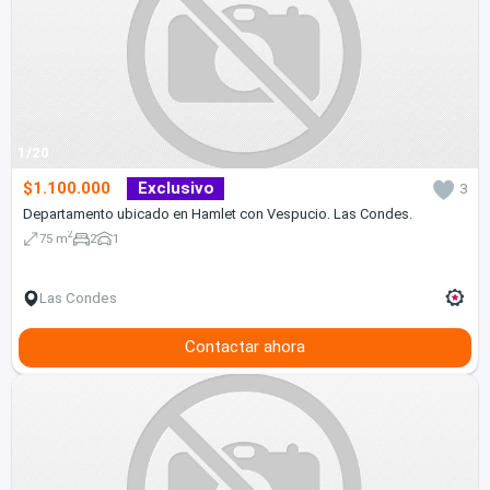
1/20
$1.100.000
Exclusivo
3
Departamento ubicado en Hamlet con Vespucio. Las Condes.
2
75 m
2
1
Las Condes
Contactar ahora