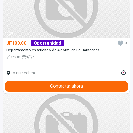
1/29
UF100,00
Oportunidad
0
Departamento en arriendo de 4 dorm. en Lo Barnechea
2
360 m
4
3
Lo Barnechea
Contactar ahora