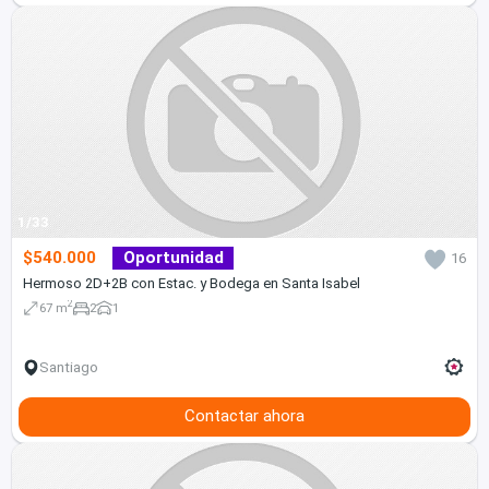
1/33
$540.000
Oportunidad
16
Hermoso 2D+2B con Estac. y Bodega en Santa Isabel
2
67 m
2
1
Santiago
Contactar ahora