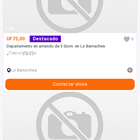
1/29
UF75,00
Destacado
0
Departamento en arriendo de 3 dorm. en Lo Barnechea
2
240 m
3
4
Lo Barnechea
Contactar ahora