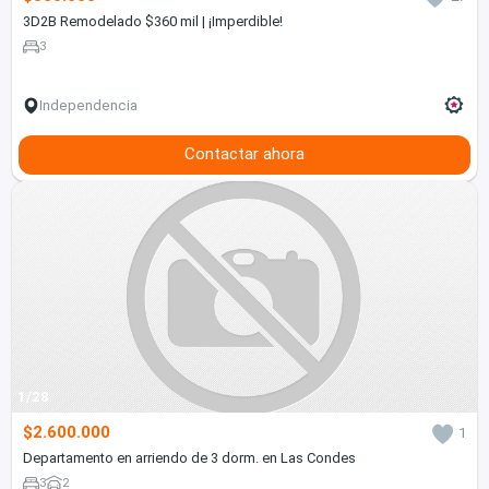
3D2B Remodelado $360 mil | ¡Imperdible!
3
Independencia
Contactar ahora
1/28
$2.600.000
1
Departamento en arriendo de 3 dorm. en Las Condes
3
2