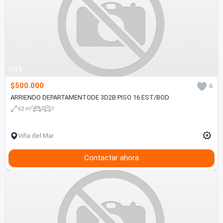
1/13
$500.000
6
ARRIENDO DEPARTAMENTODE 3D2B PISO 16 EST/BOD
2
62 m
3
1
Viña del Mar
Contactar ahora