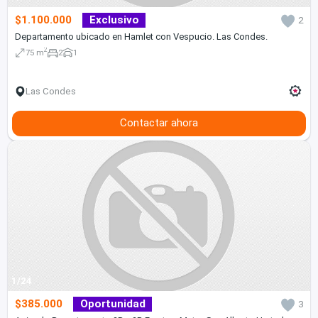
$1.100.000
Exclusivo
2
Departamento ubicado en Hamlet con Vespucio. Las Condes.
2
75 m
2
1
Las Condes
Contactar ahora
1/24
$385.000
Oportunidad
3