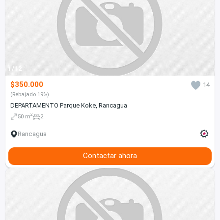
1/12
$350.000
14
(Rebajado 19%)
DEPARTAMENTO Parque Koke, Rancagua
2
50 m
2
Rancagua
Contactar ahora