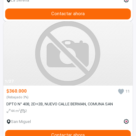
La Serena
Contactar ahora
1/27
$360.000
11
(Rebajado 3%)
DPTO N° 408, 2D+2B, NUEVO CALLE BERMAN, COMUNA SAN
2
44 m
2
San Miguel
Contactar ahora