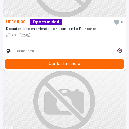
1/29
UF100,00
Oportunidad
0
Departamento en arriendo de 4 dorm. en Lo Barnechea
2
360 m
4
3
Lo Barnechea
Contactar ahora
1/20