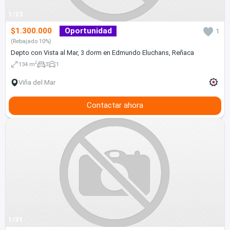
1/23
$1.300.000
Oportunidad
1
(Rebajado 10%)
Depto con Vista al Mar, 3 dorm en Edmundo Eluchans, Reñaca
2
134 m
3
1
Viña del Mar
Contactar ahora
1/31