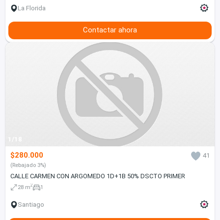
La Florida
Contactar ahora
1/18
$280.000
41
(Rebajado 3%)
CALLE CARMEN CON ARGOMEDO 1D+1B 50% DSCTO PRIMER
2
28 m
1
Santiago