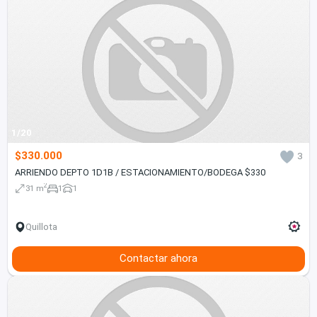
1/20
$330.000
3
ARRIENDO DEPTO 1D1B / ESTACIONAMIENTO/BODEGA $330
2
31 m
1
1
Quillota
Contactar ahora