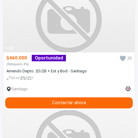
1/22
$460.000
Oportunidad
25
(Rebajado 4%)
Arriendo Depto. 2D/2B + Est y Bod - Santiago
2
53 m
2
1
Santiago
Contactar ahora