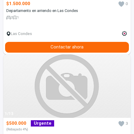
$1.500.000
0
Departamento en arriendo en Las Condes
3
1
Las Condes
Contactar ahora
1/13
$500.000
Urgente
3
(Rebajado 4%)