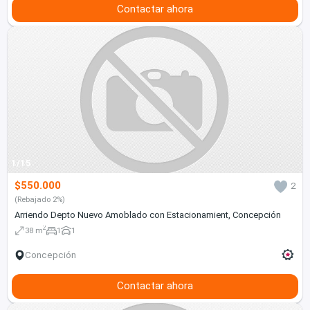
Contactar ahora
1/15
$550.000
2
(Rebajado 2%)
Arriendo Depto Nuevo Amoblado con Estacionamient, Concepción
2
38 m
1
1
Concepción
Contactar ahora