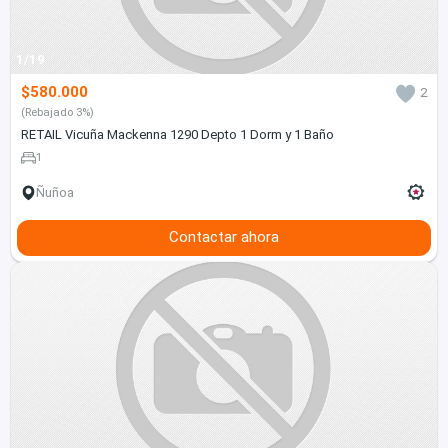
1/19
$580.000
2
(Rebajado 3%)
RETAIL Vicuña Mackenna 1290 Depto 1 Dorm y 1 Baño
1
Ñuñoa
Contactar ahora