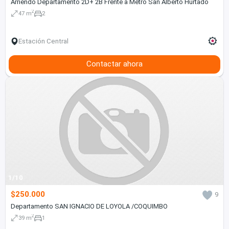
Arriendo Departamento 2D+ 2B Frente a Metro San Alberto Hurtado
2
47 m
2
Estación Central
Contactar ahora
1/10
$250.000
9
Departamento SAN IGNACIO DE LOYOLA /COQUIMBO
2
39 m
1