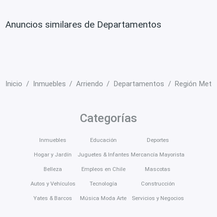
Anuncios similares de Departamentos
Inicio
Inmuebles
Arriendo
Departamentos
Región Metro
Categorías
Inmuebles
Educación
Deportes
Hogar y Jardín
Juguetes & Infantes
Mercancía Mayorista
Belleza
Empleos en Chile
Mascotas
Autos y Vehículos
Tecnología
Construcción
Yates & Barcos
Música Moda Arte
Servicios y Negocios