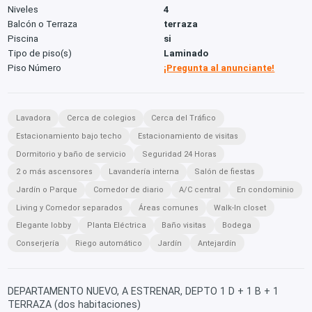
Niveles
4
Balcón o Terraza
terraza
Piscina
si
Tipo de piso(s)
Laminado
Piso Número
¡Pregunta al anunciante!
Lavadora
Cerca de colegios
Cerca del Tráfico
Estacionamiento bajo techo
Estacionamiento de visitas
Dormitorio y baño de servicio
Seguridad 24 Horas
2 o más ascensores
Lavandería interna
Salón de fiestas
Jardín o Parque
Comedor de diario
A/C central
En condominio
Living y Comedor separados
Áreas comunes
Walk-In closet
Elegante lobby
Planta Eléctrica
Baño visitas
Bodega
Conserjería
Riego automático
Jardín
Antejardín
DEPARTAMENTO NUEVO, A ESTRENAR, DEPTO 1 D + 1 B + 1
TERRAZA (dos habitaciones)