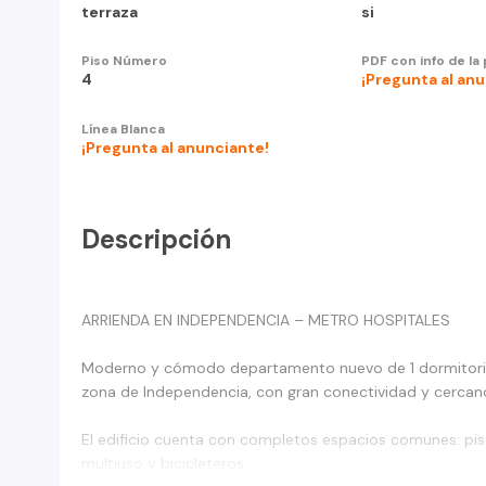
terraza
si
Piso Número
PDF con info de la
4
¡Pregunta al an
Línea Blanca
¡Pregunta al anunciante!
Descripción
ARRIENDA EN INDEPENDENCIA – METRO HOSPITALES
Moderno y cómodo departamento nuevo de 1 dormitorio y
zona de Independencia, con gran conectividad y cercano 
El edificio cuenta con completos espacios comunes: pisc
multiuso y bicicleteros.