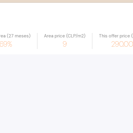
rea (27 meses)
Area price (CLP/m2)
This offer price
.69%
9
290.0