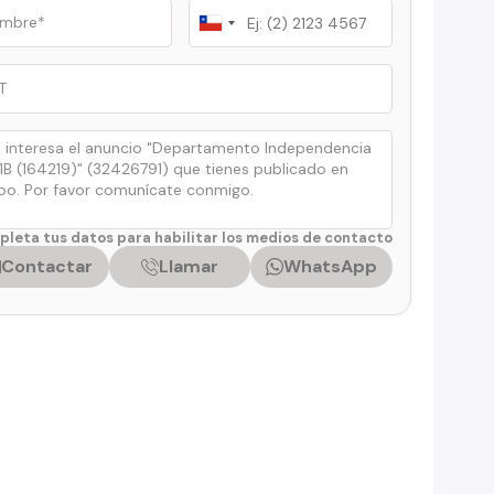
Chile
+56
leta tus datos para habilitar los medios de contacto
Contactar
Llamar
WhatsApp