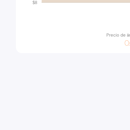
$8
Precio de á
0