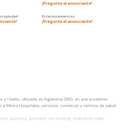
¡Pregunta al anunciante!
 propiedad
Estacionamientos
unciante!
¡Pregunta al anunciante!
 1 baño, ubicado en Inglaterra 1280, en una excelente
a Metro Hospitales, servicios, comercio y centros de salud.
ina, quinchos, gimnasio, co-working, lavandería, salas