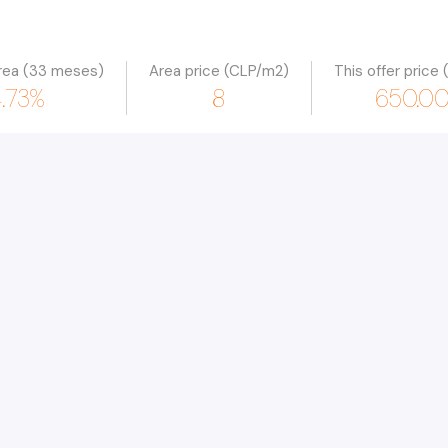
rea (33 meses)
Area price (CLP/m2)
This offer price
.73%
8
650.0