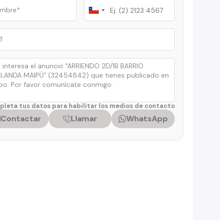
Chile
+56
leta tus datos para habilitar los medios de contacto
Contactar
Llamar
WhatsApp