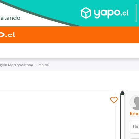
gión Metropolitana
Maipú
Env