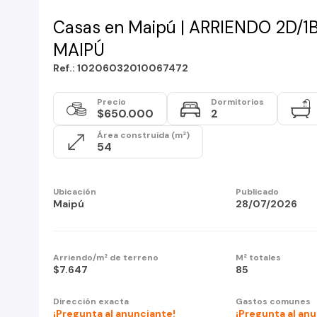
Casas en Maipú | ARRIENDO 2D/
MAIPÚ
Ref.: 10206032010067472
Precio
Dormitorios
$650.000
2
Área construida (m²)
54
Ubicación
Publicado
Maipú
28/07/2026
Arriendo/m² de terreno
M² totales
$7.647
85
Dirección exacta
Gastos comunes
¡Pregunta al anunciante!
¡Pregunta al an