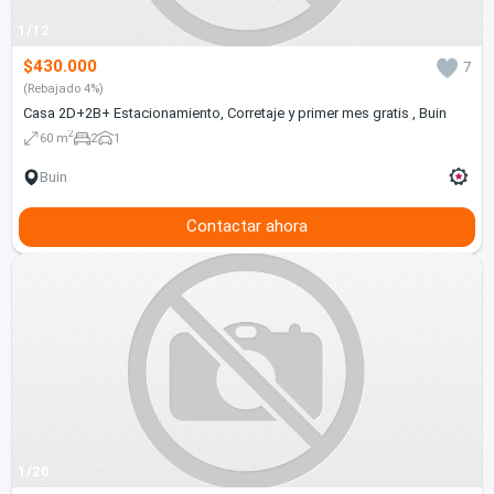
1/12
$430.000
7
(Rebajado 4%)
Casa 2D+2B+ Estacionamiento, Corretaje y primer mes gratis , Buin
2
60 m
2
1
Buin
Contactar ahora
1/20