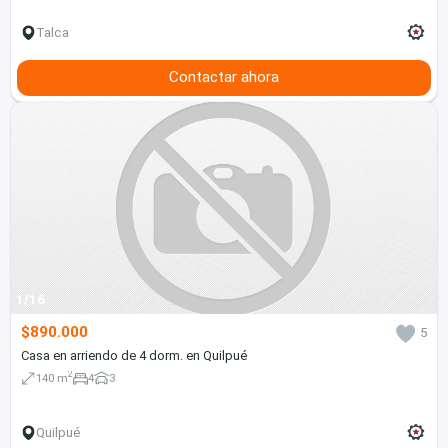
Talca
Contactar ahora
1/16
$890.000
5
Casa en arriendo de 4 dorm. en Quilpué
2
140 m
4
3
Quilpué