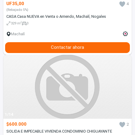
UF35,00
4
(Rebajado 5%)
CASA Casa NUEVA en Venta o Arriendo, Machalí, Nogales
2
329 m
3
Machalí
Contactar ahora
1/14
$600.000
2
SOLIDA E IMPECABLE VIVIENDA CONDOMINIO CHIGUAYANTE