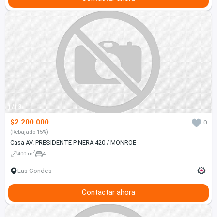
1/13
$2.200.000
0
(Rebajado 15%)
Casa AV. PRESIDENTE PIÑERA 420 / MONROE
2
400 m
4
Las Condes
Contactar ahora