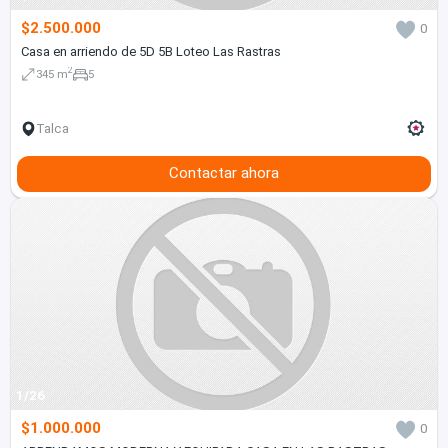
$2.500.000
0
Casa en arriendo de 5D 5B Loteo Las Rastras
2
345 m
5
Talca
Contactar ahora
1/26
$1.000.000
0