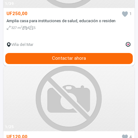
1/39
UF250,00
1
Amplia casa para instituciones de salud, educación o residen
2
327 m
4
5
Viña del Mar
Contactar ahora
1/25
UF120,00
4