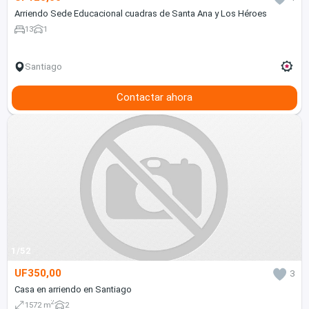
Arriendo Sede Educacional cuadras de Santa Ana y Los Héroes
13
1
Santiago
Contactar ahora
1/52
UF350,00
3
Casa en arriendo en Santiago
2
1572 m
2