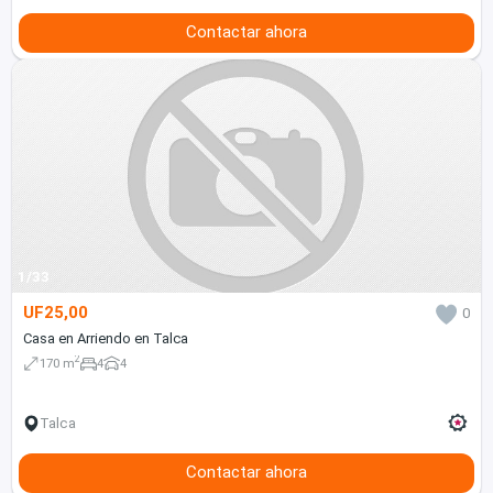
Contactar ahora
1/33
UF25,00
0
Casa en Arriendo en Talca
2
170 m
4
4
Talca
Contactar ahora