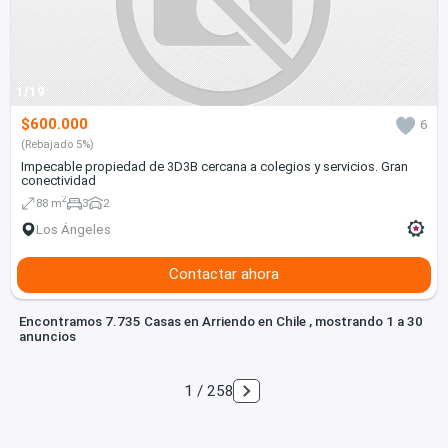
1/19
$600.000
6
(Rebajado 5%)
Impecable propiedad de 3D3B cercana a colegios y servicios. Gran
conectividad
2
88 m
3
2
Los Ángeles
Contactar ahora
Encontramos 7.735 Casas en Arriendo en Chile , mostrando 1 a 30
anuncios
1 / 258