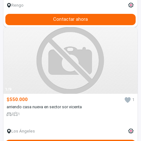
Rengo
Contactar ahora
1/9
$550.000
1
arriendo casa nueva en sector sor vicenta
2
1
Los Ángeles