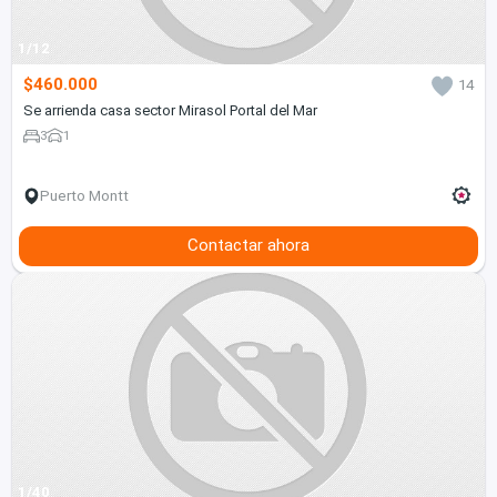
1/12
$460.000
14
Se arrienda casa sector Mirasol Portal del Mar
3
1
Puerto Montt
Contactar ahora
1/40