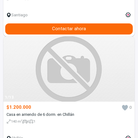
Santiago
Contactar ahora
1/13
$1.200.000
0
Casa en arriendo de 6 dorm. en Chillán
2
140 m
6
1