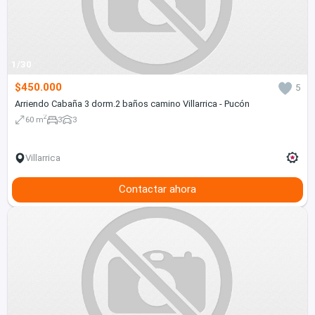
1/30
$450.000
5
Arriendo Cabaña 3 dorm.2 baños camino Villarrica - Pucón
2
60 m
3
3
Villarrica
Contactar ahora