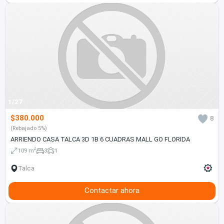
1/27
$380.000
8
(Rebajado 5%)
ARRIENDO CASA TALCA 3D 1B 6 CUADRAS MALL GO FLORIDA
2
109 m
3
1
Talca
Contactar ahora