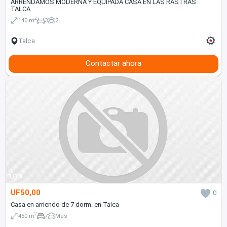
ARRENDAMOS MODERNA Y EQUIPADA CASA EN LAS RASTRAS
TALCA
2
140 m
3
2
Talca
Contactar ahora
1/13
UF50,00
0
Casa en arriendo de 7 dorm. en Talca
2
450 m
7
Más