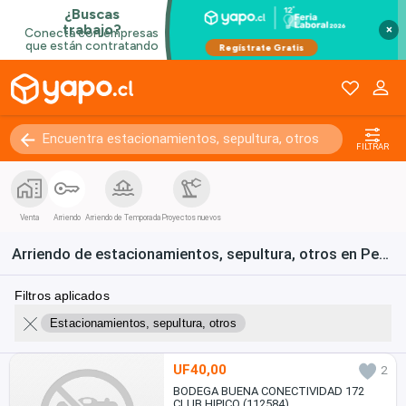
×
FILTRAR
Venta
Arriendo
Arriendo de Temporada
Proyectos nuevos
Arriendo de estacionamientos, sepultura, otros en Pedro Aguirre Cerda
Filtros aplicados
Estacionamientos, sepultura, otros
UF40,00
2
BODEGA BUENA CONECTIVIDAD 172
CLUB HIPICO (112584)