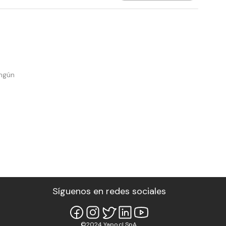
ingún
Síguenos en redes sociales
©2024 Yapo.cl SpA.