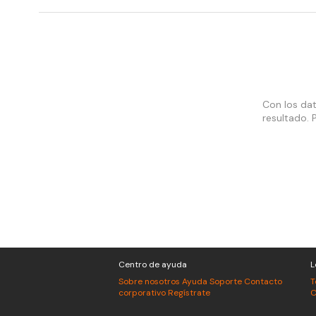
Con los da
resultado. 
Centro de ayuda
L
Sobre nosotros
Ayuda
Soporte
Contacto
T
corporativo
Regístrate
C