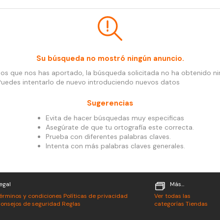
Su búsqueda no mostró ningún anuncio.
tos que nos has aportado, la búsqueda solicitada no ha obtenido n
Puedes intentarlo de nuevo introduciendo nuevos datos
Sugerencias
Evita de hacer búsquedas muy especificas
Asegúrate de que tu ortografía este correcta.
Prueba con diferentes palabras claves.
Intenta con más palabras claves generales.
egal
Más...
érminos y condiciones
Políticas de privacidad
Ver todas las
onsejos de seguridad
Reglas
categorías
Tiendas