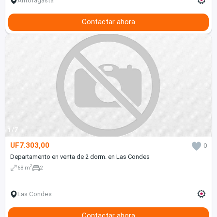
Antofagasta
Contactar ahora
1/7
UF7.303,00
0
Departamento en venta de 2 dorm. en Las Condes
2
68 m
2
Las Condes
Contactar ahora