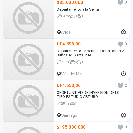
$85.000.000
0
Departamento a la Venta
2
63 m
3
1
Arica
UF4.896,00
0
Departamento en venta 3 Dormitorios 2
Baños en Santa Inés
2
71 m
3
1
Viña del Mar
UF1.650,00
2
OPORTUNIDAD DE INVERSION DPTO
TIPO ESTUDIO ARTURO
2
28 m
1
Santiago
$195.000.000
0