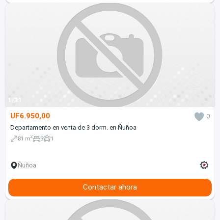
1/31
UF6.950,00
0
Departamento en venta de 3 dorm. en Ñuñoa
2
81 m
3
1
Ñuñoa
Contactar ahora