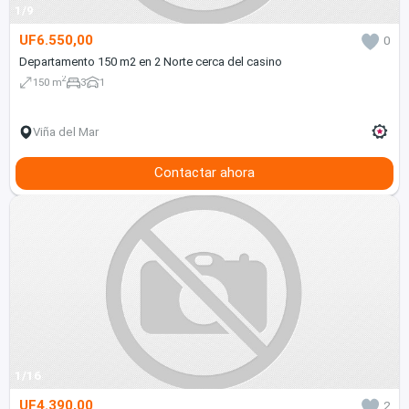
1/9
UF6.550,00
0
Departamento 150 m2 en 2 Norte cerca del casino
2
150 m
3
1
Viña del Mar
Contactar ahora
1/16
UF4.390,00
2