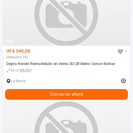
1/12
UF4.340,00
1
(Rebajado 5%)
Depto Recién Remodelado en Venta 3D-2B Metro Simon Bolivar
2
63 m
3
1
La Reina
Contactar ahora