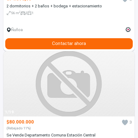
2 dormitorios + 2 baños + bodega + estacionamiento
2
56 m
2
1
Ñuñoa
Contactar ahora
1/19
$80.000.000
3
(Rebajado 11%)
Se Vende Departamento Comuna Estación Central