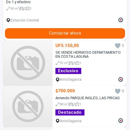
Ds 1 y efectivo
2
65 m
2
1
Estación Central
Contactar ahora
UF5.150,00
0
SE VENDE HERMOSO DEPARTAMENTO
EN COSTA LAGUNA
2
97 m
3
1
Exclusivo
Antofagasta
$700.000
0
Arriendo PARQUE INGLÉS, LAS PIRCAS
2
80 m
2
1
Destacado
Antofagasta