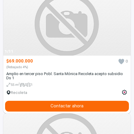
1/11
$69.000.000
0
(Rebajado 4%)
Amplio en tercer piso Pobl. Santa Mónica Recoleta acepto subsidio
Ds 1
2
55 m
3
1
Recoleta
Contactar ahora