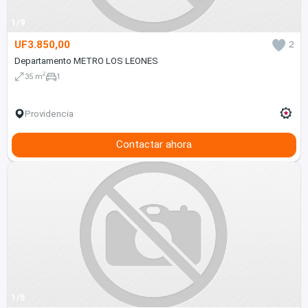
1/9
UF3.850,00
2
Departamento METRO LOS LEONES
2
35 m
1
Providencia
Contactar ahora
1/5