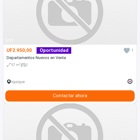
1/11
UF2.950,00
Oportunidad
1
Departamentos Nuevos en Venta
2
57 m
2
Iquique
Contactar ahora