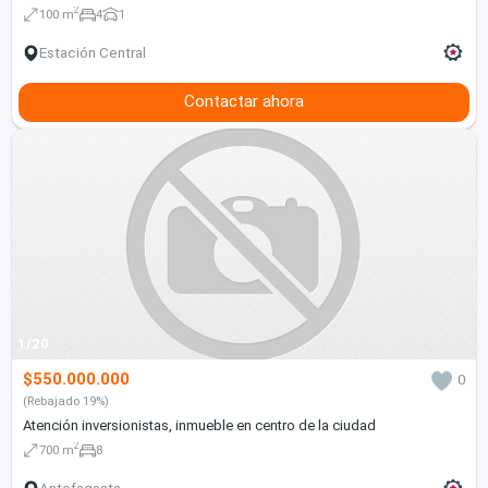
2
100 m
4
1
Estación Central
Contactar ahora
1/20
$550.000.000
0
(Rebajado 19%)
Atención inversionistas, inmueble en centro de la ciudad
2
700 m
8