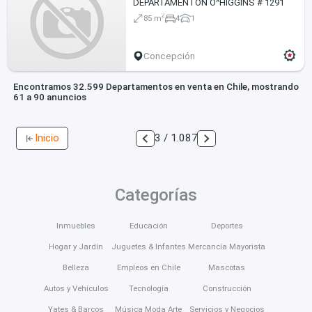
DEPARTAMENTON O^HIGGINS # 1291
2
85 m
4
1
Concepción
Encontramos 32.599 Departamentos en venta en Chile, mostrando
61 a 90 anuncios
Inicio
3 / 1.087
Categorías
Inmuebles
Educación
Deportes
Hogar y Jardín
Juguetes & Infantes
Mercancía Mayorista
Belleza
Empleos en Chile
Mascotas
Autos y Vehículos
Tecnología
Construcción
Yates & Barcos
Música Moda Arte
Servicios y Negocios