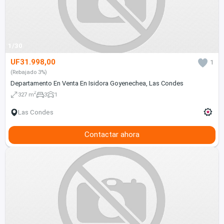
1/30
UF31.998,00
1
(Rebajado 3%)
Departamento En Venta En Isidora Goyenechea, Las Condes
2
327 m
3
1
Las Condes
Contactar ahora