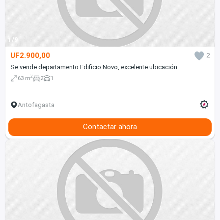
1/9
UF2.900,00
2
Se vende departamento Edificio Novo, excelente ubicación.
2
63 m
2
1
Antofagasta
Contactar ahora