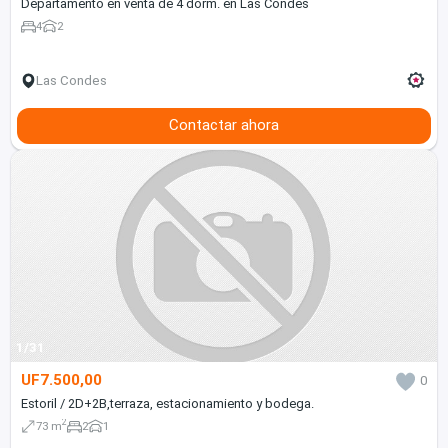
Departamento en venta de 4 dorm. en Las Condes
4
2
Las Condes
Contactar ahora
1/31
UF7.500,00
0
Estoril / 2D+2B,terraza, estacionamiento y bodega.
2
73 m
2
1