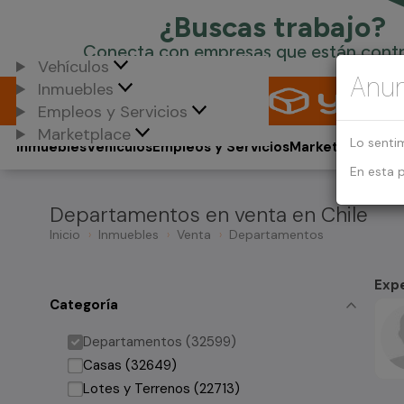
Vehículos
Anun
Inmuebles
Empleos y Servicios
Marketplace
Lo senti
Inmuebles
Vehículos
Empleos y Servicios
Marketplace
En esta 
Departamentos en venta en Chile
Inicio
Inmuebles
Venta
Departamentos
Exp
Categoría
Departamentos (32599)
Casas (32649)
Lotes y Terrenos (22713)