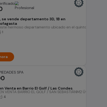
0
, se vende departamento 3D, 1B en
tofagasta
te hermoso departamento ubicado en el quinto piso de un edif
1
hora
PIEDADES SPA
00
 Venta en Barrio El Golf / Las Condes
VENTA BARRIO EL GOLF / SAN SEBASTIÁNM2 Útiles: 147 M2 M2 
4