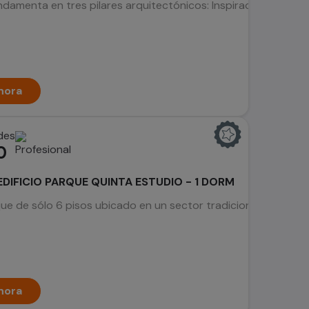
ndamenta en tres pilares arquitectónicos: Inspiración urbana:
hora
des
0
DIFICIO PARQUE QUINTA ESTUDIO - 1 DORM
que de sólo 6 pisos ubicado en un sector tradicional, con cone
hora