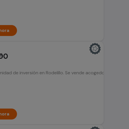
hora
00
idad de inversión en Rodelillo. Se vende acogedor departamen
hora