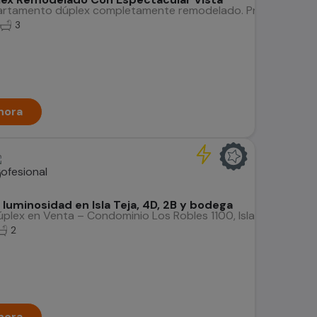
rtamento dúplex completamente remodelado. Primer piso cuenta
3
hora
0
 luminosidad en Isla Teja, 4D, 2B y bodega
ex en Venta – Condominio Los Robles 1100, Isla Teja, Valdiv
2
hora