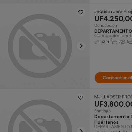
Jaquelin Jara Pr
UF4.250,0
Concepción
DEPARTAMENTO
Concepción cent
2
53 m
2
1
Contactar a
MJ LLADSER PRO
UF3.800,0
Santiago
Departamento D
Huérfanos
DEPARTAMENTO DUP
2