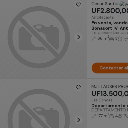
Cesar Santos
UF2.800,0
Antofagasta
En venta, vendo
Bonasort IV, An
Te presentamos es
2
66 m
3
1
Contactar a
MJ LLADSER PRO
UF13.500,
Las Condes
Departamento en
DEPARTAMENTO EN 
2
177 m
4
2