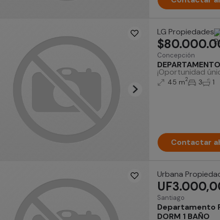
LG Propiedades
$80.000.0
Concepción
DEPARTAMENTO P
¡Oportunidad úni
2
45 m
3
1
Contactar a
Urbana Propieda
UF3.000,0
Santiago
Departamento 
DORM 1 BAÑO