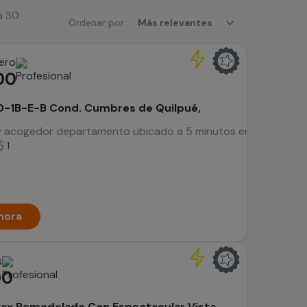
a 30
Ordenar por
Más relevantes
ero
00
D-1B-E-B Cond. Cumbres de Quilpué,
acogedor departamento ubicado a 5 minutos en vehículo de UT
1
hora
s
00
lex Remodelado Con Espectacular Vista