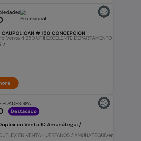
opiedades
0
 CAUPOLICAN # 150 CONCEPCION
ro Venta 4.250 UF !! EXCELENTE DEPARTAMENTO CENTRAL, UBI
2
hora
PIEDADES SPA
0
Destacado
uplex en Venta 1D Amunátegui /
LEX EN VENTA HUERFANOS / AMUNÁTEGUIVenta: 3.800 UF.-M2 Ú