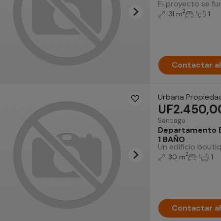
El proyecto se fu
2
31 m
1
1
Contactar a
Urbana Propieda
UF2.450,0
Santiago
Departamento E
1 BAÑO
Un edificio bouti
2
30 m
1
1
Contactar a