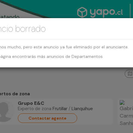
cio borrado
mos mucho, pero este anuncio ya fue eliminado por el anunciante.
página encontrarás más anuncios de Departamentos
ertos de zona
Grupo E&C
Experto de zona
Frutillar
/
Llanquihue
Contactar agente