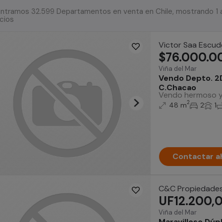
ntramos 32.599 Departamentos en venta en Chile, mostrando 1 
cios
Victor Saa Escud
$76.000.0
Viña del Mar
Vendo Depto. 2
C.Chacao
Vendo hermoso y 
2
48 m
2
1
Contactar a
C&C Propiedade
UF12.200,
Viña del Mar
Maravilloso Dúp