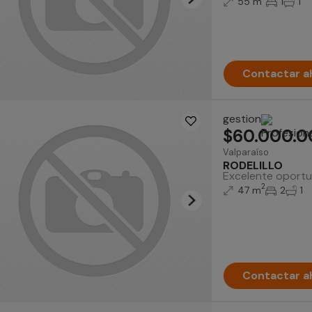
55 m
1
1
Contactar a
gestion
$60.000.0
Valparaíso
RODELILLO
Excelente oportun
2
47 m
2
1
Contactar a