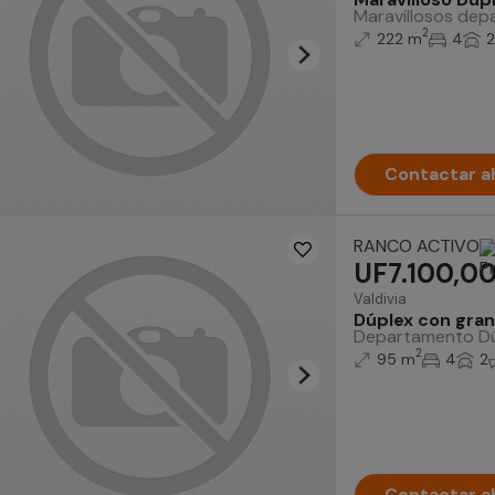
Maravillosos depa
2
222 m
4
2
Contactar a
RANCO ACTIVO
UF7.100,0
Valdivia
Dúplex con gran
Departamento Dúpl
2
95 m
4
2
Contactar a