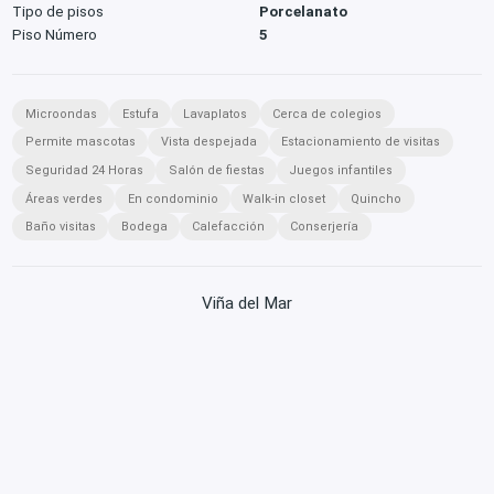
Tipo de pisos
Porcelanato
Piso Número
5
Microondas
Estufa
Lavaplatos
Cerca de colegios
Permite mascotas
Vista despejada
Estacionamiento de visitas
Seguridad 24 Horas
Salón de fiestas
Juegos infantiles
Áreas verdes
En condominio
Walk-in closet
Quincho
Baño visitas
Bodega
Calefacción
Conserjería
Viña del Mar