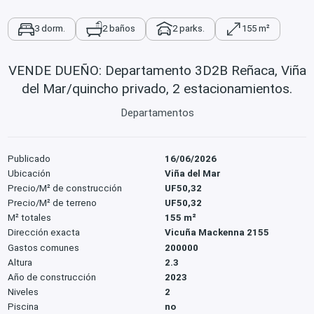
3 dorm.
2 baños
2 parks.
155 m²
VENDE DUEÑO: Departamento 3D2B Reñaca, Viña
del Mar/quincho privado, 2 estacionamientos.
Departamentos
Publicado
16/06/2026
Ubicación
Viña del Mar
Precio/M² de construcción
UF50,32
Precio/M² de terreno
UF50,32
M² totales
155 m²
Dirección exacta
Vicuña Mackenna 2155
Gastos comunes
200000
Altura
2.3
Año de construcción
2023
Niveles
2
Piscina
no