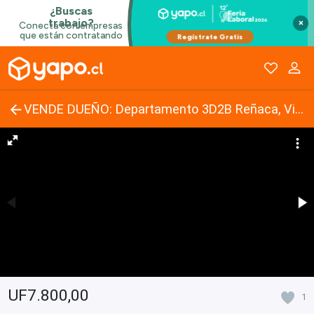
×
VENDE DUEÑO: Departamento 3D2B Reñaca, Viña del Mar/quincho privado, 2 estacionamientos.
UF7.800,00
1