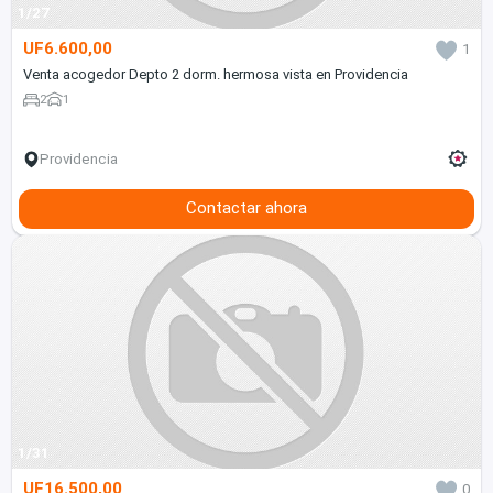
1/27
UF6.600,00
1
Venta acogedor Depto 2 dorm. hermosa vista en Providencia
2
1
Providencia
Contactar ahora
1/31
UF16.500,00
0