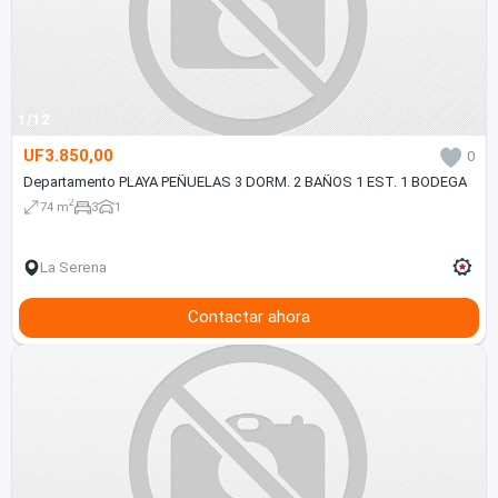
1/12
UF3.850,00
0
Departamento PLAYA PEÑUELAS 3 DORM. 2 BAÑOS 1 EST. 1 BODEGA
2
74 m
3
1
La Serena
Contactar ahora