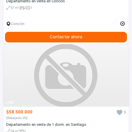
Departamento en venta en Concón
2
57 m
2
1
Concón
Contactar ahora
1/40
$58.500.000
5
(Rebajado 3%)
Departamento en venta de 1 dorm. en Santiago
2
34 m
1