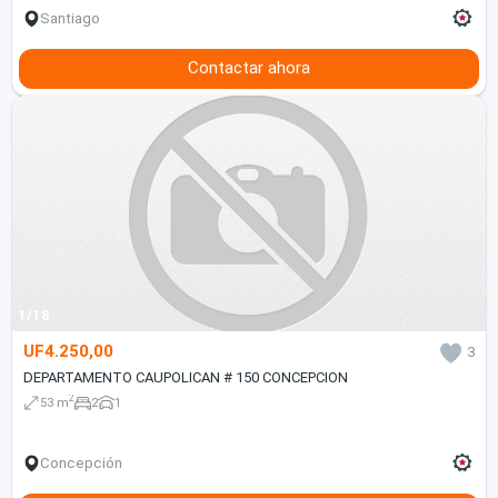
Santiago
Contactar ahora
1/18
UF4.250,00
3
DEPARTAMENTO CAUPOLICAN # 150 CONCEPCION
2
53 m
2
1
Concepción