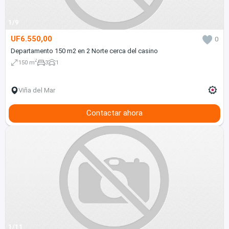
1/9
UF6.550,00
0
Departamento 150 m2 en 2 Norte cerca del casino
2
150 m
3
1
Viña del Mar
Contactar ahora
1/11