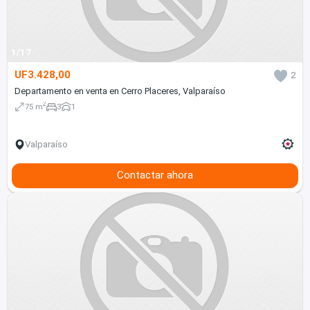
1/17
UF3.428,00
2
Departamento en venta en Cerro Placeres, Valparaíso
2
75 m
3
1
Valparaíso
Contactar ahora