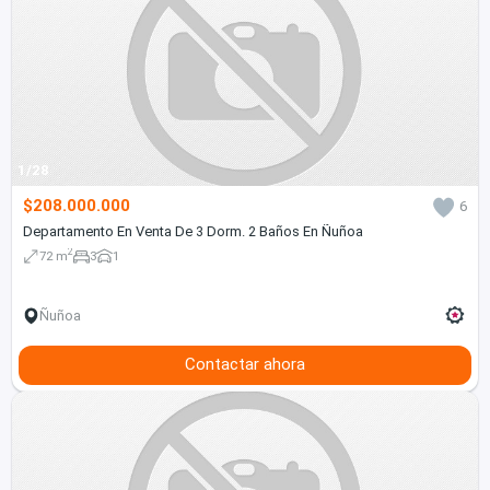
1/28
$208.000.000
6
Departamento En Venta De 3 Dorm. 2 Baños En Ñuñoa
2
72 m
3
1
Ñuñoa
Contactar ahora