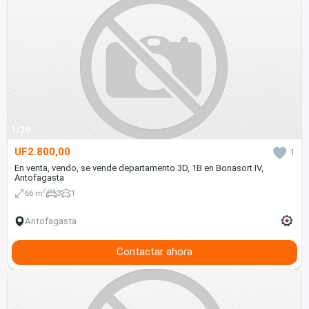
1/20
UF2.800,00
1
En venta, vendo, se vende departamento 3D, 1B en Bonasort IV,
Antofagasta
2
66 m
3
1
Antofagasta
Contactar ahora