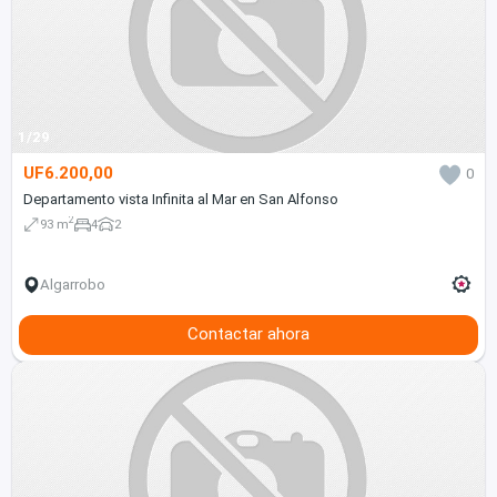
1/29
UF6.200,00
0
Departamento vista Infinita al Mar en San Alfonso
2
93 m
4
2
Algarrobo
Contactar ahora