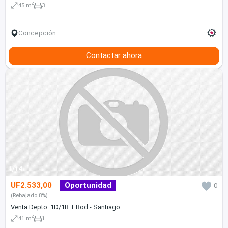
2
45 m
3
Concepción
Contactar ahora
1/14
UF2.533,00
Oportunidad
0
(Rebajado 8%)
Venta Depto. 1D/1B + Bod - Santiago
2
41 m
1