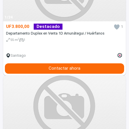
1/24
UF3.800,00
Destacado
1
Departamento Duplex en Venta 1D Amunátegui / Huérfanos
2
55 m
1
Santiago
Contactar ahora