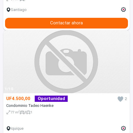
Santiago
Contactar ahora
1/10
UF4.500,00
Oportunidad
2
Condominio Tadeo Haenke
2
77 m
3
1
Iquique