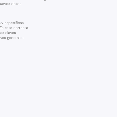
nuevos datos
y especificas
ía este correcta.
as claves.
ves generales.