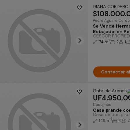
DIANA CORDERO 
$108.000.
Pedro Aguirre Cerda
Se Vende Hermo
Rebajado! en Pe
GESCOR PROPIEDAD
2
74 m
2
1
Contactar a
Gabriela Arenas
UF4.950,0
Coquimbo
Casa grande co
Casa de dos pisos
2
148 m
4
2