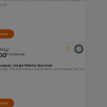
2
hora
des
00
Bosque/ Jorge Matte Gormaz
tilo Mediterráneo Impecable, en el mejor sector de Providencia
5
hora