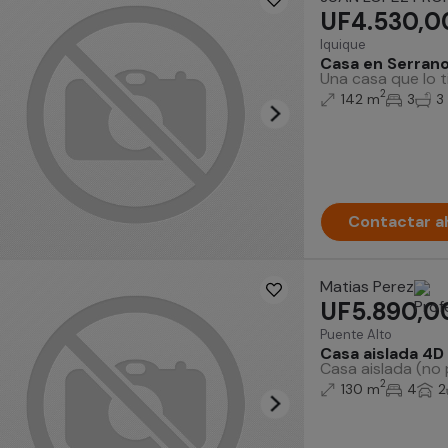
UF4.530,0
Iquique
Casa en Serran
Una casa que lo t
2
142 m
3
3
Contactar a
Matias Perez
UF5.890,0
Puente Alto
Casa aislada 4D
Casa aislada (no 
2
130 m
4
2