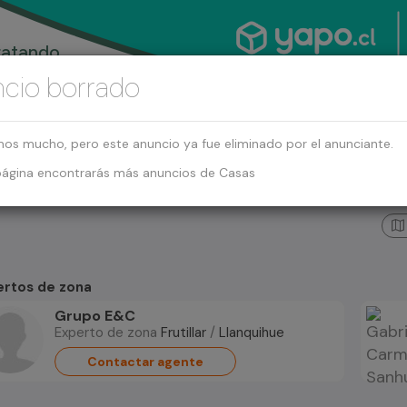
cio borrado
mos mucho, pero este anuncio ya fue eliminado por el anunciante.
página encontrarás más anuncios de Casas
ertos de zona
Grupo E&C
Experto de zona
Frutillar
/
Llanquihue
Contactar agente