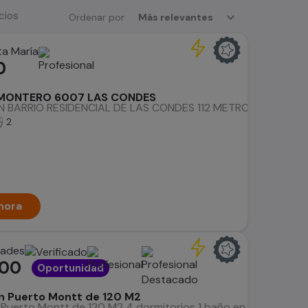
cios
Ordenar por
Más relevantes
a María
0
 MONTERO 6007 LAS CONDES
N BARRIO RESIDENCIAL DE LAS CONDES 112 METROS CUADRA
2
hora
dades
000
Oportunidad
en Puerto Montt de 120 M2
Puerto Montt de 120 M2 4 dormitorios 1 baño en primer piso 1