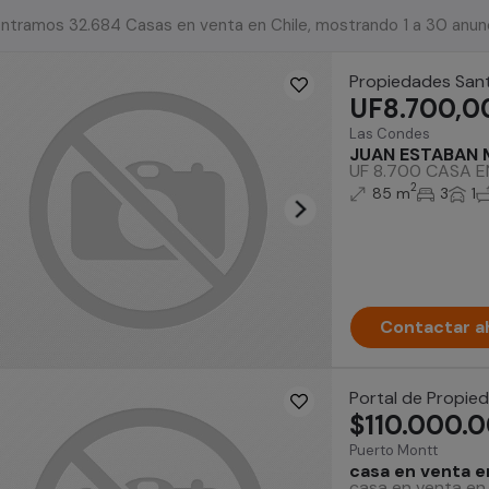
ntramos 32.684 Casas en venta en Chile, mostrando 1 a 30 anun
Propiedades Sant
UF8.700,0
Las Condes
JUAN ESTABAN
UF 8.700 CASA E
2
85 m
3
1
Contactar a
Portal de Propie
$110.000.
Puerto Montt
casa en venta 
casa en venta en 