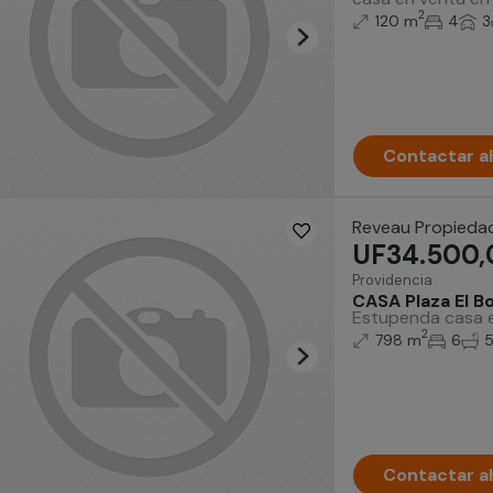
2
120 m
4
3
Contactar a
Reveau Propieda
UF34.500,
Providencia
CASA Plaza El 
Estupenda casa es
2
798 m
6
Contactar a