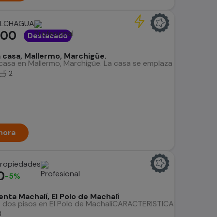
OLCHAGUA
000
Destacado
casa, Mallermo, Marchigüe.
sa en Mallermo, Marchigüe. La casa se emplaza al interior de 
2
hora
Propiedades
0
-5%
nta Machalí, El Polo de Machalí
dos pisos en El Polo de MachalíCARACTERISTICAS- Metraje ter
3