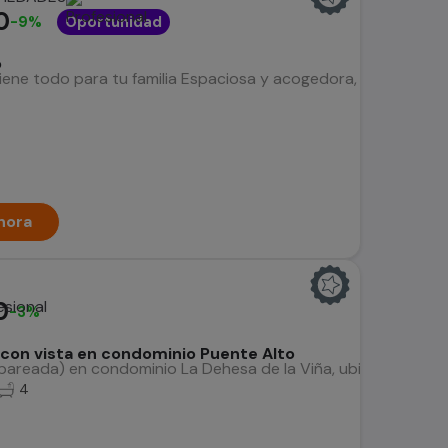
0
-9%
Oportunidad
o
iene todo para tu familia Espaciosa y acogedora, con 3 dormito
hora
0
-3%
 con vista en condominio Puente Alto
pareada) en condominio La Dehesa de la Viña, ubicada en la par
4