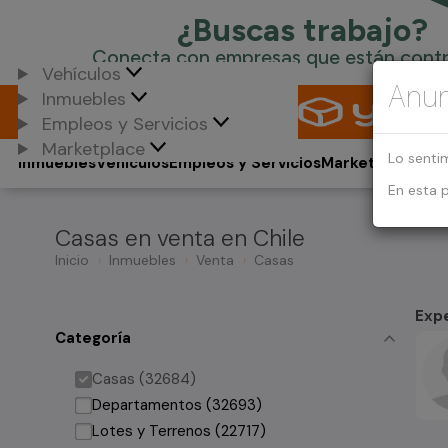
Vehículos
Anun
Inmuebles
Empleos y Servicios
Marketplace
Lo senti
Inmuebles
Vehículos
Empleos y Servicios
Marketplace
En esta 
Casas en venta en Chile
Inicio
Inmuebles
Venta
Casas
Exp
Categoría
Casas (32684)
Departamentos (32693)
Lotes y Terrenos (22717)