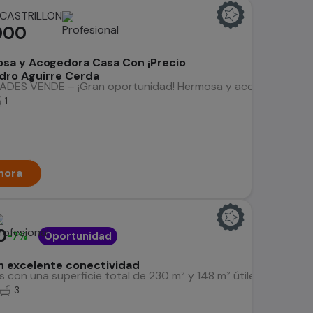
CASTRILLON
000
sa y Acogedora Casa Con ¡Precio
dro Aguirre Cerda
ES VENDE – ¡Gran oportunidad! Hermosa y acogedora casa ubi
1
hora
0
-7%
Oportunidad
n excelente conectividad
 con una superficie total de 230 m² y 148 m² útiles, ubicada en
3