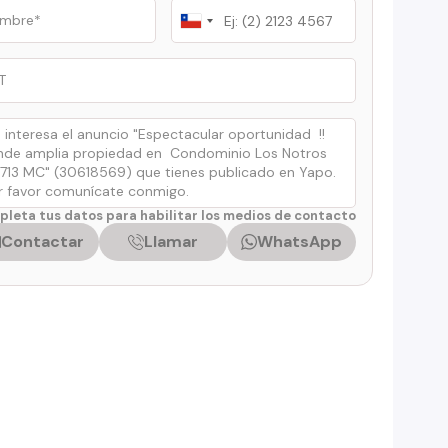
Chile
+56
leta tus datos para habilitar los medios de contacto
Contactar
Llamar
WhatsApp