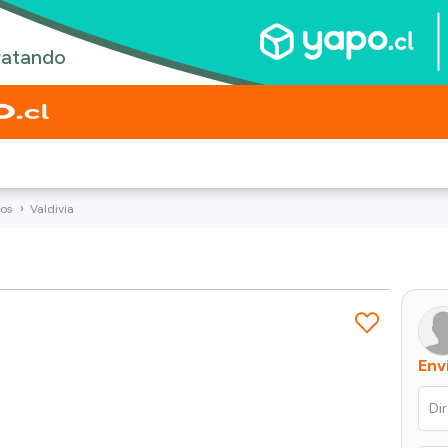
íos
Valdivia
Env