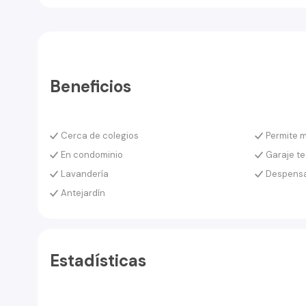
- Habitación de servicio
- Gas por cañería
- Antejardín
- Estacionamiento para tres vehículos
- Patio trasero con bosque nativo, el que cuenta con e
- Propiedad con acceso por sendero a Estero El Bayo, po
Beneficios
- Hermoso entorno natural
- A 2 kms del centro de la ciudad
- A 5 minutos del centro de Valdivia
Cerca de colegios
Permite 
- Sector residencial de alta plusvalía
En condominio
Garaje t
Lavandería
Despens
Antejardín
Estadísticas