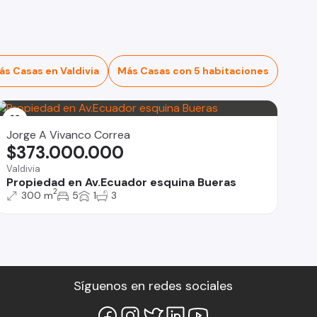
ás Casas en Valdivia
Más Casas con 5 habitaciones
Jorge A Vivanco Correa
$373.000.000
Valdivia
Propiedad en Av.Ecuador esquina Bueras
2
300 m
5
1
3
Síguenos en redes sociales