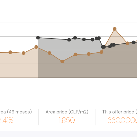
rea (43 meses)
Area price (CLP/m2)
This offer price
2.41%
1.850
330.000