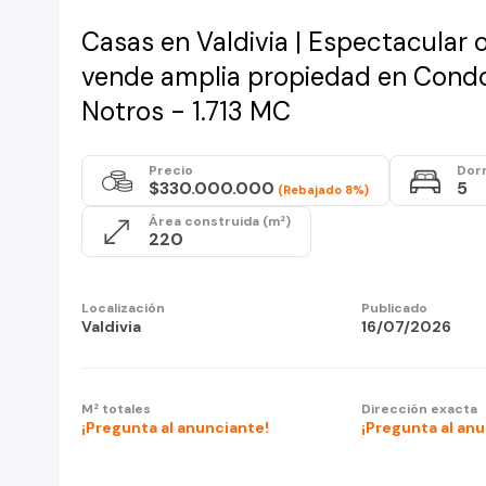
Casas en Valdivia | Espectacular 
vende amplia propiedad en Cond
Notros - 1.713 MC
Precio
Dor
$330.000.000
5
(Rebajado 8%)
Área construida (m²)
220
Localización
Publicado
Valdivia
16/07/2026
M² totales
Dirección exacta
¡Pregunta al anunciante!
¡Pregunta al an