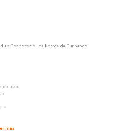
ad en Condominio Los Notros de Curiñanco
undo piso.
do.
sque
er más