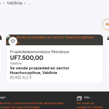
s
Valdivia
M
Propiedadesmundosur Mundosur
UF7.500,00
Valdivia
Se vende propiedad en sector
Huachocopihue, Valdivia
6
2
2
egal
Más...
érminos y condiciones
Políticas de privacidad
Ver todas las
onsejos de seguridad
Reglas
categorías
Tiendas