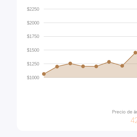
$2250
$2000
$1750
$1500
$1250
$1000
Precio de á
4