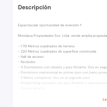
Descripción
Espectacular oportunidad de inversión !!
Mondaca Propiedades Soc. Ltda. vende amplia propied
- 1.713 Metros cuadrados de terreno
- 220 Metros cuadrados de superficie construida
- Hall de acceso
- Recibidor
- 5 Dormitorios con closets y piso flotante. Dos en seg
- Dormitorio matrimonial en primer piso con baño priva
- 3 Baños completos. Uno en el segundo piso.
- Amplio living comedor con piso flotante y vista al bo
- Terraza abierta
- Cocina americana amoblada con comedor de diario
- Calefón
Le
- Caldera para calefacción central por radiadores.