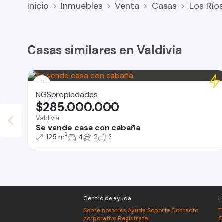
Inicio
Inmuebles
Venta
Casas
Los Río
Casas similares en Valdivia
NGSpropiedades
$285.000.000
Valdivia
Se vende casa con cabaña
2
125 m
4
2
3
d
Centro de ayuda
L
Sobre nosotros
Ayuda
Soporte
Contacto
T
corporativo
Regístrate
C