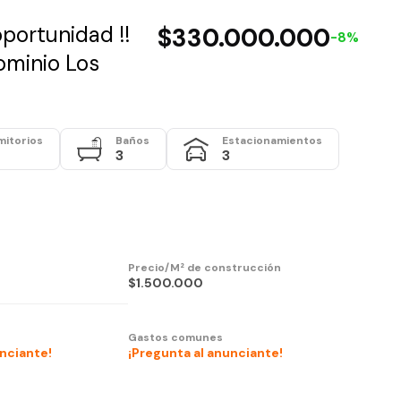
oportunidad !!
$330.000.000
-8%
ominio Los
mitorios
Baños
Estacionamientos
3
3
Precio/M² de construcción
$1.500.000
Gastos comunes
unciante!
¡Pregunta al anunciante!