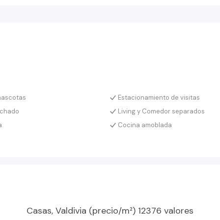
species como arrayanes, coigues entre otros
r su deslinde posterior.
mascotas
Estacionamiento de visitas
echado
Living y Comedor separados
a
Cocina amoblada
Casas, Valdivia (precio/m²) 12376 valores