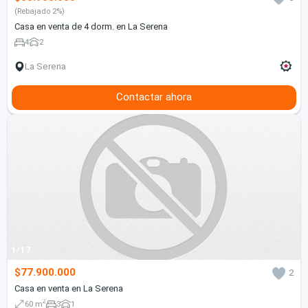
(Rebajado 2%)
Casa en venta de 4 dorm. en La Serena
4
2
La Serena
Contactar ahora
1/17
$77.900.000
2
Casa en venta en La Serena
2
60 m
3
1