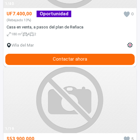
1/40
UF7.400,00
Oportunidad
0
(Rebajado 13%)
Casa en venta, a pasos del plan de Reñaca
2
180 m
4
2
Viña del Mar
Contactar ahora
1/19
$53.900.000
5