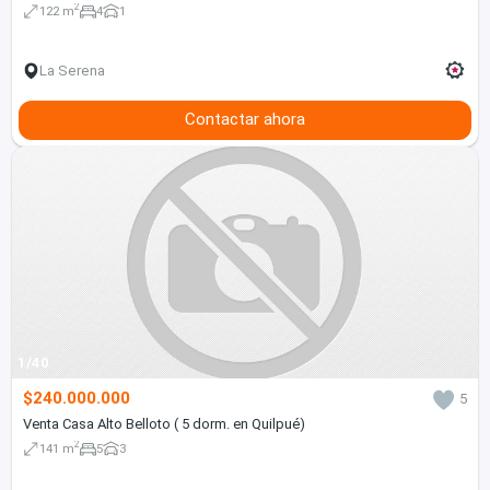
2
122 m
4
1
La Serena
Contactar ahora
1/40
$240.000.000
5
Venta Casa Alto Belloto ( 5 dorm. en Quilpué)
2
141 m
5
3