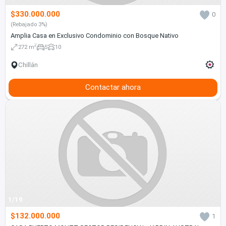
$330.000.000
0
(Rebajado 3%)
Amplia Casa en Exclusivo Condominio con Bosque Nativo
2
272 m
5
10
Chillán
Contactar ahora
1/19
$132.000.000
1