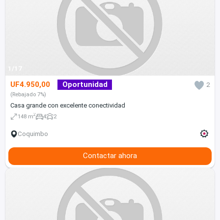
1/17
UF4.950,00
Oportunidad
2
(Rebajado 7%)
Casa grande con excelente conectividad
2
148 m
4
2
Coquimbo
Contactar ahora