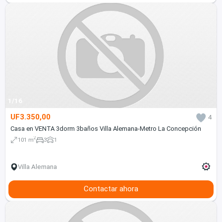
1/16
UF3.350,00
4
Casa en VENTA 3dorm 3baños Villa Alemana-Metro La Concepción
2
101 m
3
1
Villa Alemana
Contactar ahora