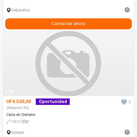
Valparaíso
Contactar ahora
1/20
UF4.530,00
Oportunidad
2
(Rebajado 9%)
Casa en Serrano
2
142 m
3
Iquique