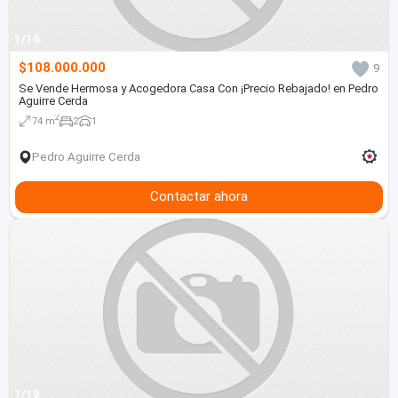
1/16
$108.000.000
9
Se Vende Hermosa y Acogedora Casa Con ¡Precio Rebajado! en Pedro
Aguirre Cerda
2
74 m
2
1
Pedro Aguirre Cerda
Contactar ahora
1/18