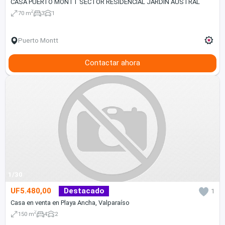
CASA PUERTO MONTT SECTOR RESIDENCIAL JARDIN AUSTRAL
2
70 m
3
1
Puerto Montt
Contactar ahora
1/30
UF5.480,00
Destacado
1
Casa en venta en Playa Ancha, Valparaíso
2
150 m
4
2