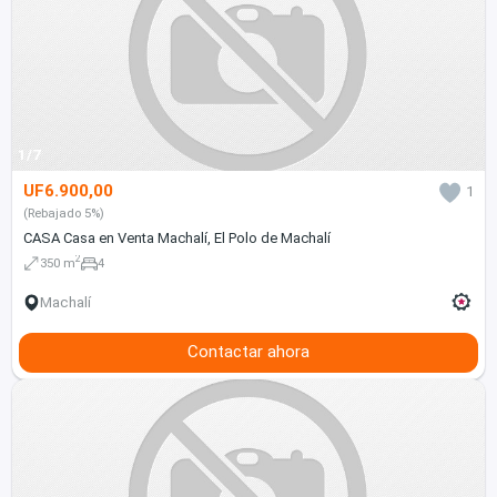
1/7
UF6.900,00
1
(Rebajado 5%)
CASA Casa en Venta Machalí, El Polo de Machalí
2
350 m
4
Machalí
Contactar ahora