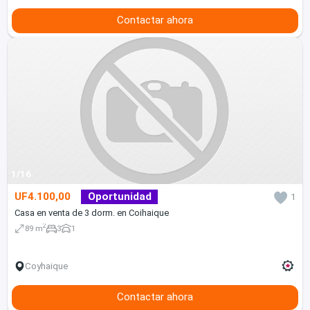
Contactar ahora
1/16
UF4.100,00
Oportunidad
1
Casa en venta de 3 dorm. en Coihaique
2
89 m
3
1
Coyhaique
Contactar ahora