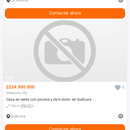
La Serena
Contactar ahora
1/30
$224.900.000
5
(Rebajado 2%)
Casa en venta con piscina y de 6 dorm. en Quilicura
2
135 m
6
2
Quilicura
Contactar ahora