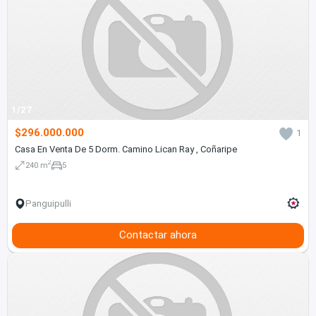
1/27
$296.000.000
1
Casa En Venta De 5 Dorm. Camino Lican Ray , Coñaripe
2
240 m
5
Panguipulli
Contactar ahora