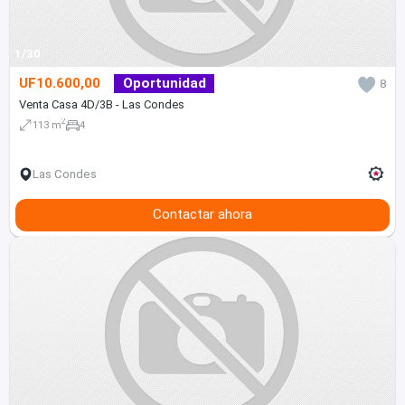
1/30
UF10.600,00
Oportunidad
8
Venta Casa 4D/3B - Las Condes
2
113 m
4
Las Condes
Contactar ahora