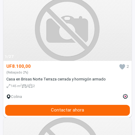
1/27
UF8.100,00
2
(Rebajado 2%)
Casa en Brisas Norte Terraza cerrada y hormigón armado
2
145 m
3
2
Colina
Contactar ahora