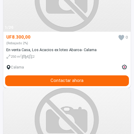
1/20
UF8.300,00
0
(Rebajado 2%)
En venta Casa, Los Acacios ex loteo Abaroa- Calama
2
250 m
4
2
Calama
Contactar ahora