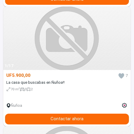
1/17
UF5.900,00
7
La casa que buscabas en Ñuñoa!!
2
70 m
3
2
Ñuñoa
Contactar ahora