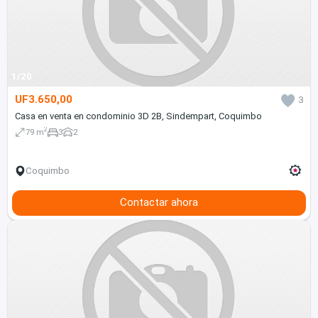
1/20
UF3.650,00
3
Casa en venta en condominio 3D 2B, Sindempart, Coquimbo
2
79 m
3
2
Coquimbo
Contactar ahora