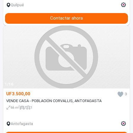
Quilpué
Contactar ahora
1/16
UF3.500,00
3
VENDE CASA - POBLACIÓN CORVALLIS, ANTOFAGASTA
2
66 m
7
1
Antofagasta