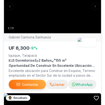
venta contado: $65.000.000 Valor de venta con credito:
Previous slide
Next s
$70.000.000 se acepta credito hipotecario / leasing
habitacional Coordine su visita: Felipe Candia
1
/
11
Gabriel Carmona Sanhueza
UF
6,300
-
9
%
Iquique, Tarapacá
3 Dormitorios
2 Baños
155 m²
Oportunidad De Construir En Excelente Ubicación
Terreno Esquina 155 Mts²
Excelente ubicación para Construir en Esquina, Terreno
emplazado en el Sector Sur de la ciudad a pasos de
Colegios, Supermercados, equipamiento comercial,
Contactar
Llamar
WhatsApp
educacional y de Salud. Posee una Superficie de 155
mts². El Valor es de 6300.-UF ($251.- millones)
Conversable. Vende E&G Propiedades. Contacto:
Resaltado
Gabriel Carmona