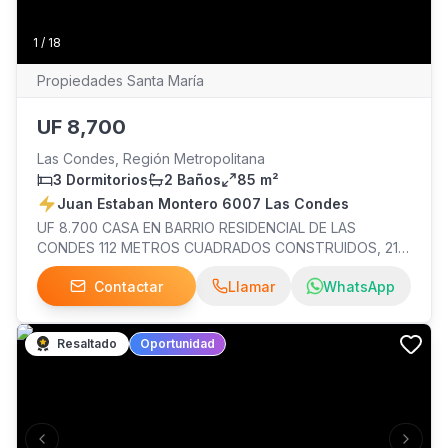
1
/
18
Propiedades Santa María
UF
8,700
Las Condes, Región Metropolitana
3 Dormitorios
2 Baños
85 m²
Juan Estaban Montero 6007 Las Condes
UF 8.700 CASA EN BARRIO RESIDENCIAL DE LAS
CONDES 112 METROS CUADRADOS CONSTRUIDOS, 217
METROS CUADRADOS DE TERRENO 3 DORMITORIOS 2
Contactar
Llamar
WhatsApp
BAÑOS, COCINA AMOBLADA, AMPLIO LIVING COMEDOR,
PATIO, ANTEJARDIN Y ESTACIONAMIENTO. CERCANO A
MANQUEHUE SUR CONTACTO
Resaltado
Oportunidad
Previous slide
Next s