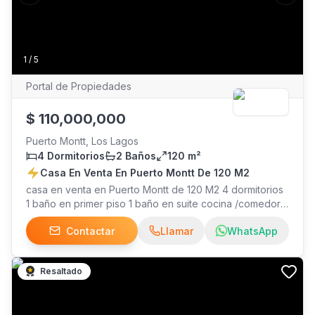
1
/
5
Portal de Propiedades
$
110,000,000
Puerto Montt, Los Lagos
4 Dormitorios
2 Baños
120 m²
Casa En Venta En Puerto Montt De 120 M2
casa en venta en Puerto Montt de 120 M2 4 dormitorios
1 baño en primer piso 1 baño en suite cocina /comedor
living independiente doble patio espacio para 3
Contactar
Llamar
WhatsApp
vehículos. agendar visitas. venta directa por su dueño.
Resaltado