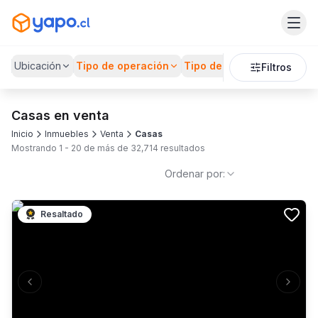
Ubicación
Tipo de operación
Tipo de Propiedad
Preci
Filtros
Casas en venta
Inicio
Inmuebles
Venta
Casas
Mostrando
1
-
20
de más de
32,714
resultados
Ordenar por:
Resaltado
Previous slide
Next s