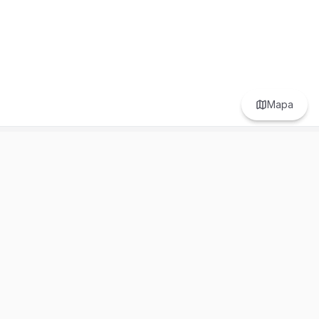
Mapa
Centro de ayuda
Legal
Nosotros
Términos y Servicios
Ayuda
Políticas de Privacidad
Soporte
Consejos de seguridad
Regístrate
Reglas