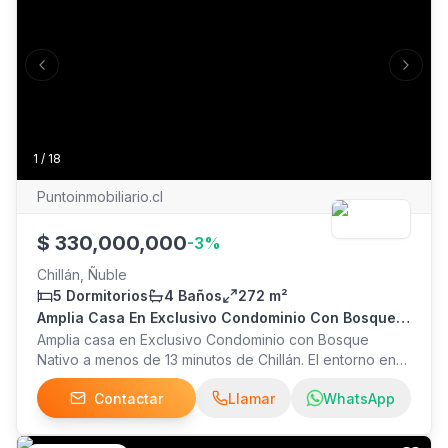
Previous slide
Next s
1
/
18
Puntoinmobiliario.cl
$
330,000,000
-
3
%
Chillán, Ñuble
5 Dormitorios
4 Baños
272 m²
Amplia Casa En Exclusivo Condominio Con Bosque
Nativo
Amplia casa en Exclusivo Condominio con Bosque
Nativo a menos de 13 minutos de Chillán. El entorno en
el que se encuentra emplazada la propiedad es
Contactar
Llamar
WhatsApp
excepcional, realmente se respira el bosque nativo, y el
ruido ambiente, tanto en el día como en la noche, son
los múltiples pájaros que habitan el bosque nativo: