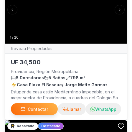
Previous slide
Next s
1
/
20
Reveau Propiedades
UF
34,500
Providencia, Región Metropolitana
6 Dormitorios
5 Baños
798 m²
Casa Plaza El Bosque/ Jorge Matte Gormaz
Estupenda casa estilo Mediterráneo Impecable, en el
mejor sector de Providencia, a cuadras del Colegio San
Ignacio, Colegio Mariano de Schoenstatt, Colegio de la
Contactar
Llamar
WhatsApp
Salle, a cuadras del Country Club, comercio en general,
café, Supermercados, es un lugar muy familiar, cómodo,
de fácil acceso. Al ingresar, un imponente hall de
Resaltado
Destacado
entrada en doble altura nos recibe con una luminosidad