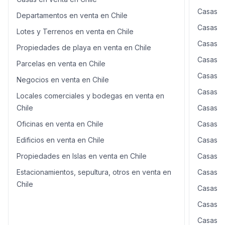
por su tranquilidad, conectividad y entorno natural,
Casas e
Departamentos en venta en Chile
convirtiéndose en una de las zonas más demandadas
de la comuna. Valor de venta: UF 6.500 Una propiedad
Casas e
Lotes y Terrenos en venta en Chile
con gran proyección, perfecta para quienes buscan
Casas e
invertir o establecer su hogar en un barrio consolidado.
Propiedades de playa en venta en Chile
📲 Contáctanos para más información o agenda tu visita
Casas e
Parcelas en venta en Chile
Lilian Garay y Tirso Ortiz Propiedades Encontramos el
Casas e
hogar ideal para ti.
Negocios en venta en Chile
Casas e
Locales comerciales y bodegas en venta en
Chile
Casas e
Oficinas en venta en Chile
Casas e
Edificios en venta en Chile
Casas e
Propiedades en Islas en venta en Chile
Casas e
Estacionamientos, sepultura, otros en venta en
Casas e
Chile
Casas e
Casas e
Casas e