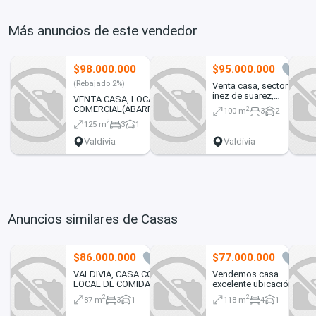
Más anuncios de este vendedor
$98.000.000
$95.000.000
3
1
(Rebajado 2%)
Venta casa, sector
inez de suarez,
VENTA CASA, LOCAL
valdivia
COMERCIAL(ABARROTES)
2
100 m
3
2
Y CABAÑA EN CALLE DON
2
125 m
3
1
BOSCO, VALDIVIA.
REBAJADO
Valdivia
Valdivia
Anuncios similares de Casas
$86.000.000
$77.000.000
0
20
VALDIVIA, CASA CON
Vendemos casa
LOCAL DE COMIDA
excelente ubicación
OPERATIVO (165416)
2
2
87 m
3
1
118 m
4
1