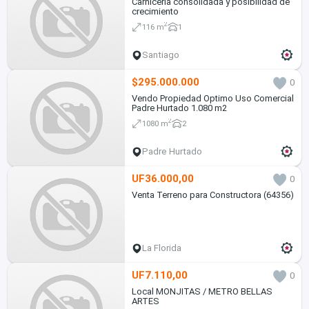
Carnicería consolidada y posibilidad de
crecimiento
2
116 m
1
Santiago
$295.000.000
0
Vendo Propiedad Optimo Uso Comercial
Padre Hurtado 1.080 m2
2
1080 m
2
Padre Hurtado
UF36.000,00
0
Venta Terreno para Constructora (64356)
La Florida
UF7.110,00
0
Local MONJITAS / METRO BELLAS
ARTES