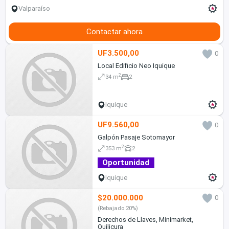
Valparaíso
Contactar ahora
UF3.500,00
0
Local Edificio Neo Iquique
2
34 m
2
Iquique
UF9.560,00
0
Galpón Pasaje Sotomayor
2
353 m
2
Oportunidad
Iquique
$20.000.000
0
(Rebajado 20%)
Derechos de Llaves, Minimarket,
Quilicura