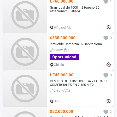
UF60.000,00
1
Gran local de 1000 m2 terreno,25
estacionam (84866)
Viña del Mar
$335.000.000
0
Inmueble Comercial & Habitacional
2
108 m
8
Oportunidad
Chillán
UF45.900,00
0
CENTRO DE BUIN: BODEGA Y LOCALES
COMERCIALES EN 2.180 MT2
2
2180 m
8
Buin
$52.000.000
2