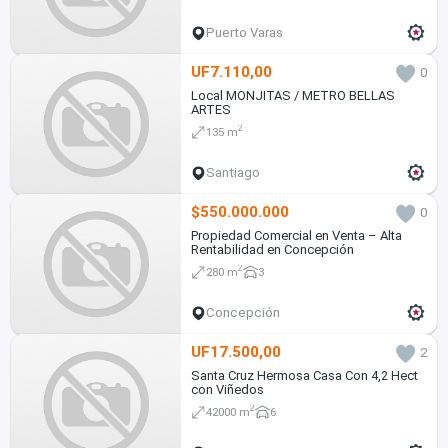
Puerto Varas
UF7.110,00
0
Local MONJITAS / METRO BELLAS
ARTES
2
135 m
Santiago
$550.000.000
0
Propiedad Comercial en Venta – Alta
Rentabilidad en Concepción
2
280 m
3
Concepción
UF17.500,00
2
Santa Cruz Hermosa Casa Con 4,2 Hect
con Viñedos
2
42000 m
6