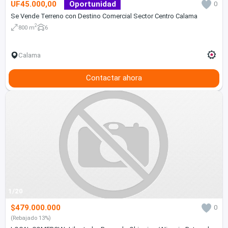
UF45.000,00
Oportunidad
0
Se Vende Terreno con Destino Comercial Sector Centro Calama
2
800 m
6
Calama
Contactar ahora
1/20
$479.000.000
0
(Rebajado 13%)