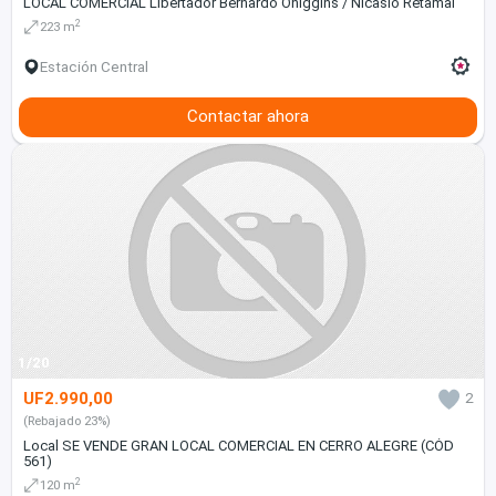
LOCAL COMERCIAL Libertador Bernardo Ohiggins / Nicasio Retamal
2
223 m
Estación Central
Contactar ahora
1/20
UF2.990,00
2
(Rebajado 23%)
Local SE VENDE GRAN LOCAL COMERCIAL EN CERRO ALEGRE (CÓD
561)
2
120 m