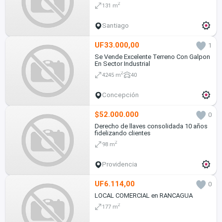
2
131 m
Santiago
UF33.000,00
1
Se Vende Excelente Terreno Con Galpon
En Sector Industrial
2
4245 m
40
Concepción
$52.000.000
0
Derecho de llaves consolidada 10 años
fidelizando clientes
2
98 m
Providencia
UF6.114,00
0
LOCAL COMERCIAL en RANCAGUA
2
177 m