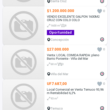
Santa Cruz
$1.200.000.000
0
VENDO EXCELENTE GALPON 1600M2
CRUZ CON COLO COLO
2
1600 m
8
Oportunidad
Concepción
$27.000.000
0
Venta: LOCAL COMIDA RAPIDA: pleno
Barrio Poniente - Viña del Mar
2
60 m
3
Viña del Mar
UF7.687,00
0
Local Comercial en Venta Temuco 93,96
m Rentabilidad 6,2%
2
93 m
Temuco