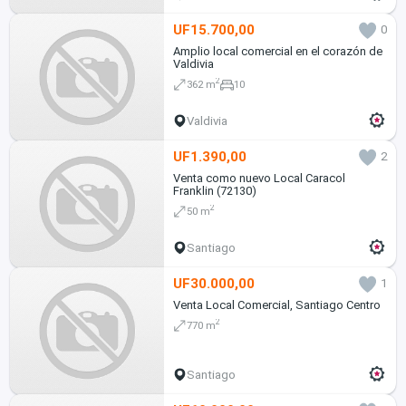
UF15.700,00
0
Amplio local comercial en el corazón de
Valdivia
2
362 m
10
Valdivia
UF1.390,00
2
Venta como nuevo Local Caracol
Franklin (72130)
2
50 m
Santiago
UF30.000,00
1
Venta Local Comercial, Santiago Centro
2
770 m
Santiago