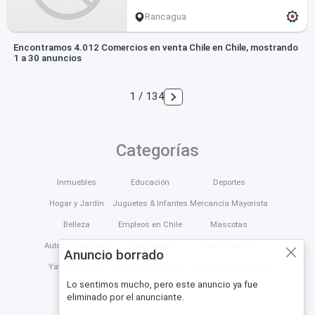
Rancagua
Encontramos 4.012 Comercios en venta Chile en Chile, mostrando
1 a 30 anuncios
1 / 134
Categorías
Inmuebles
Educación
Deportes
Hogar y Jardín
Juguetes & Infantes
Mercancía Mayorista
Belleza
Empleos en Chile
Mascotas
Autos y Vehículos
Tecnología
Construcción
Anuncio borrado
Yates & Barcos
Música Moda Arte
Servicios y Negocios
Lo sentimos mucho, pero este anuncio ya fue
eliminado por el anunciante.