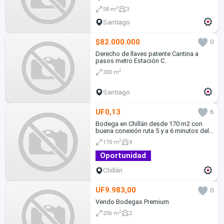
2
58 m
3
Santiago
$82.000.000
0
Derecho de llaves patente Cantina a
pasos metro Estación C.
2
300 m
Santiago
UF0,13
6
Bodega en Chillán desde 170 m2 con
buena conexión ruta 5 y a 6 minutos del
centro de la ciudad
2
170 m
4
Oportunidad
Chillán
UF9.983,00
0
Vendo Bodegas Premium
2
256 m
2