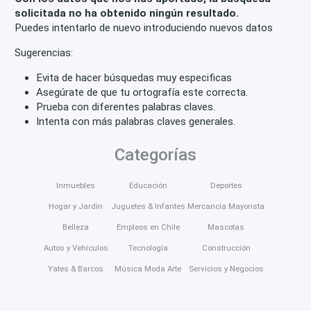
Áreas comunes
Walk-in closet
Quincho
solicitada no ha obtenido ningún resultado.
Puedes intentarlo de nuevo introduciendo nuevos datos
Lobby
Planta Eléctrica
Jacuzzi
Bar
Sugerencias:
Baño visitas
Servicios
Lavandería
Despensa
Evita de hacer búsquedas muy especificas
Cocina amoblada
Comedor de diario
Bodega
Asegúrate de que tu ortografía este correcta.
Prueba con diferentes palabras claves.
Aire acondicionado
Calefacción
Conserjería
Intenta con más palabras claves generales.
Riego automático
Jardín
Antejardín
Categorías
Amueblado
Acceso para discapacitados
Inmuebles
Educación
Deportes
Ventana doble vidrio
Fácil acceso
Hogar y Jardín
Juguetes & Infantes
Mercancía Mayorista
Escaleras de emergencia
Sala de reuniones
Belleza
Empleos en Chile
Mascotas
Planta libre
Sauna
Espacio de trabajo
Autos y Vehículos
Tecnología
Construcción
Ventiladores de techo
Yates & Barcos
Música Moda Arte
Servicios y Negocios