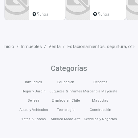
EN ÑUÑOA
buena ubicación
Ñuñoa
Ñuñoa
Inicio
Inmuebles
Venta
Estacionamientos, sepultura, otro
Categorías
Inmuebles
Educación
Deportes
Hogar y Jardín
Juguetes & Infantes
Mercancía Mayorista
Belleza
Empleos en Chile
Mascotas
Autos y Vehículos
Tecnología
Construcción
Yates & Barcos
Música Moda Arte
Servicios y Negocios