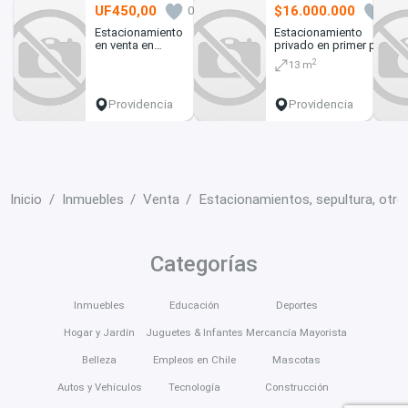
UF450,00
$16.000.000
0
0
Estacionamiento
Estacionamiento
en venta en
privado en primer piso
edificio residencial
(133839)
2
13 m
Providencia
Providencia
Providencia
Inicio
Inmuebles
Venta
Estacionamientos, sepultura, otro
Categorías
Inmuebles
Educación
Deportes
Hogar y Jardín
Juguetes & Infantes
Mercancía Mayorista
Belleza
Empleos en Chile
Mascotas
Autos y Vehículos
Tecnología
Construcción