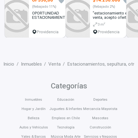
UF350,00
$14.250.000
0
0
(Rebajado 11%)
(Rebajado 2%)
OPORTUNIDAD
"estacionamiento en
ESTACIONAMIENTO
venta, acepto ofertas"
EN VENTA EN LYON
2
3 m
PROVIDENCIA
Providencia
Providencia
Inicio
Inmuebles
Venta
Estacionamientos, sepultura, otro
Categorías
Inmuebles
Educación
Deportes
Hogar y Jardín
Juguetes & Infantes
Mercancía Mayorista
Belleza
Empleos en Chile
Mascotas
Autos y Vehículos
Tecnología
Construcción
Yates & Barcos
Música Moda Arte
Servicios y Negocios