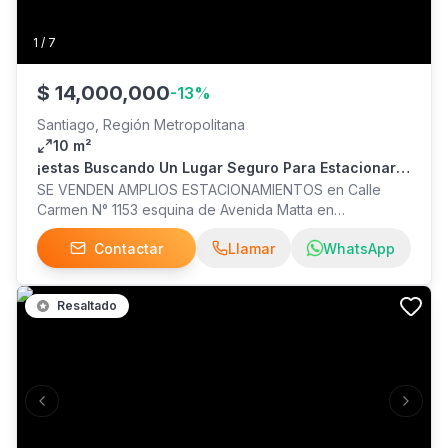
1
/
7
$
14,000,000
-
13
%
Santiago, Región Metropolitana
10 m²
¡estas Buscando Un Lugar Seguro Para Estacionar
Tu Auto? Esta Es Su Oportunidad
SE VENDEN AMPLIOS ESTACIONAMIENTOS en Calle
Carmen N° 1153 esquina de Avenida Matta en
Comunidad Carmen Matta. Abierto 24 horas, cuenta con
Contactar
Llamar
WhatsApp
portón eléctrico con ingreso seguro usando aplicación
SafeCard, mucha iluminación, Conserjería 24/7
Resaltado
Previous slide
Next s