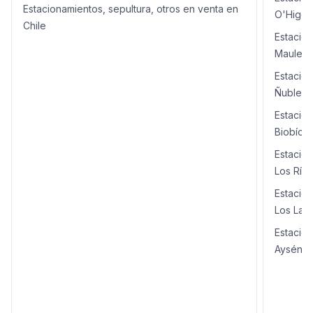
Estacionamientos, sepultura, otros en venta en
O'Higgi
Chile
Estacion
Maule
Estacion
Ñuble
Estacion
Biobío
Estacion
Los Río
Estacion
Los Lag
Estacion
Aysén