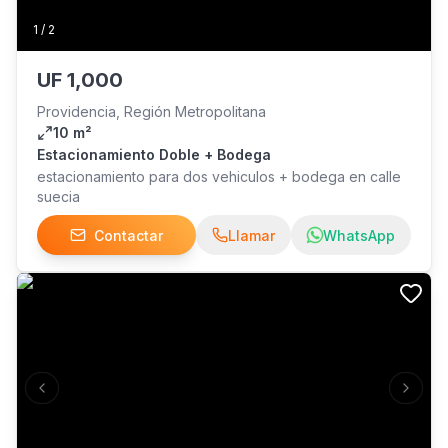
1
/
2
UF
1,000
Providencia, Región Metropolitana
10 m²
Estacionamiento Doble + Bodega
estacionamiento para dos vehiculos + bodega en calle
suecia
Contactar
Llamar
WhatsApp
Previous slide
Next s