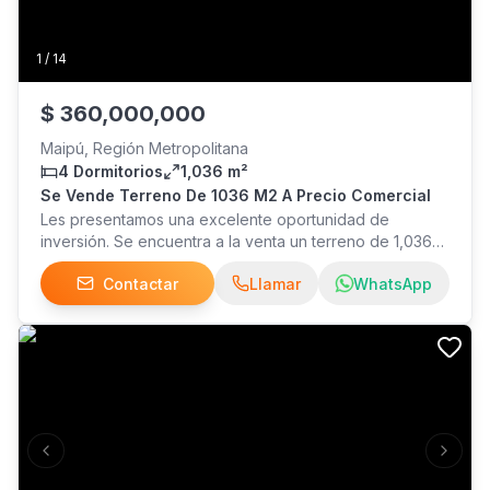
1
/
14
$
360,000,000
Maipú, Región Metropolitana
4 Dormitorios
1,036 m²
Se Vende Terreno De 1036 M2 A Precio Comercial
Les presentamos una excelente oportunidad de
inversión. Se encuentra a la venta un terreno de 1,036
metros cuadrados, con una construcción sólida de 87
Contactar
Llamar
WhatsApp
metros cuadrados, ideal para proyectos de desarrollo o
expansión. Características destacadas: Superficie total:
1,036 m²Construcción sólida: 87 m²Dimensiones del
terreno: 14 m de ancho y 74 m de profundidadTerreno
plano con una entrada de vehículos completamente
pavimentada. Ubicación privilegiada: Situado en una de
las principales avenidas que conecta con la AV.
Pajaritos, lo que garantiza excelente conectividad y
Previous slide
Next s
visibilidad.Zona ZH-5 según el CIP de la comuna, lo que
permite diversas opciones de desarrollo según la