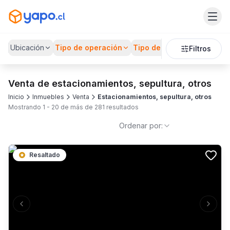
Ubicación
Tipo de operación
Tipo de Propiedad
Preci
Filtros
Venta de estacionamientos, sepultura, otros
Inicio
Inmuebles
Venta
Estacionamientos, sepultura, otros
Mostrando
1
-
20
de más de
281
resultados
Ordenar por:
Resaltado
Previous slide
Next s