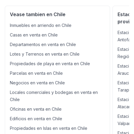
residencial en renovación para actividades comerciales.
Contáctanos para mayor información y visitas. Se
Vease tambien en Chile
Estaci
revisan ofertas.
provin
Inmuebles en arriendo en Chile
Estacion
Casas en venta en Chile
Antofag
Departamentos en venta en Chile
Estacion
Lotes y Terrenos en venta en Chile
Región 
Propiedades de playa en venta en Chile
Estacion
Parcelas en venta en Chile
Araucan
Negocios en venta en Chile
Estacion
Tarapa
Locales comerciales y bodegas en venta en
Chile
Estacion
Atacam
Oficinas en venta en Chile
Estacion
Edificios en venta en Chile
Valpara
Propiedades en Islas en venta en Chile
Estacion