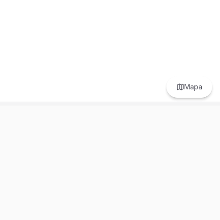
Mapa
Centro de ayuda
Legal
Nosotros
Términos y Servicios
Ayuda
Políticas de Privacidad
Soporte
Consejos de seguridad
Regístrate
Reglas