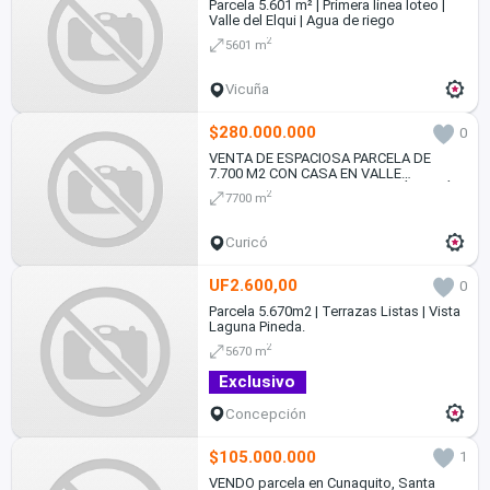
Parcela 5.601 m² | Primera línea loteo |
Valle del Elqui | Agua de riego
2
5601 m
Vicuña
$280.000.000
0
VENTA DE ESPACIOSA PARCELA DE
7.700 M2 CON CASA EN VALLE
TRANQUILO, ZAPALLAR CURICÓ REGIÓN
2
7700 m
DEL MAULE
Curicó
UF2.600,00
0
Parcela 5.670m2 | Terrazas Listas | Vista
Laguna Pineda.
2
5670 m
Exclusivo
Concepción
$105.000.000
1
VENDO parcela en Cunaquito, Santa