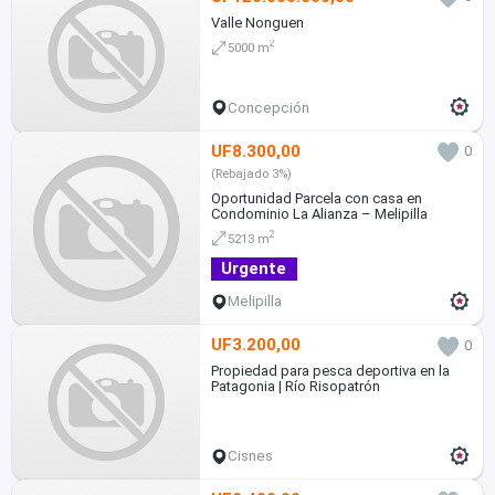
Valle Nonguen
2
5000 m
Concepción
UF8.300,00
0
(Rebajado 3%)
Oportunidad Parcela con casa en
Condominio La Alianza – Melipilla
2
5213 m
Urgente
Melipilla
UF3.200,00
0
Propiedad para pesca deportiva en la
Patagonia | Río Risopatrón
Cisnes