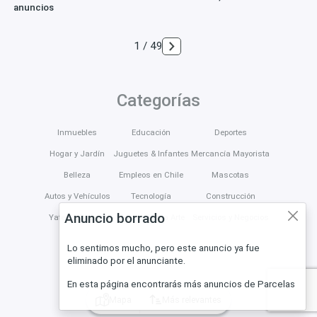
anuncios
1 / 49
Categorías
Inmuebles
Educación
Deportes
Hogar y Jardín
Juguetes & Infantes
Mercancía Mayorista
Belleza
Empleos en Chile
Mascotas
Autos y Vehículos
Tecnología
Construcción
Anuncio borrado
Yates & Barcos
Música Moda Arte
Servicios y Negocios
Lo sentimos mucho, pero este anuncio ya fue
eliminado por el anunciante.
En esta página encontrarás más anuncios de Parcelas
Mapa
Más relevantes