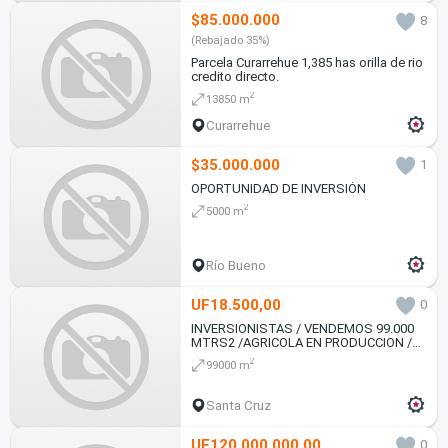
$85.000.000
8
(Rebajado 35%)
Parcela Curarrehue 1,385 has orilla de rio
credito directo.
2
13850 m
Curarrehue
$35.000.000
1
OPORTUNIDAD DE INVERSIÓN
2
5000 m
Río Bueno
UF18.500,00
0
INVERSIONISTAS / VENDEMOS 99.000
MTRS2 /AGRICOLA EN PRODUCCION /
CHILE
2
99000 m
Santa Cruz
UF120.000.000,00
0