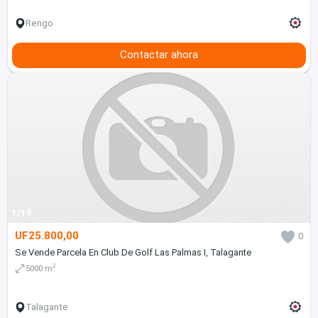
Rengo
Contactar ahora
1/19
UF25.800,00
0
Se Vende Parcela En Club De Golf Las Palmas I, Talagante
2
5000 m
Talagante