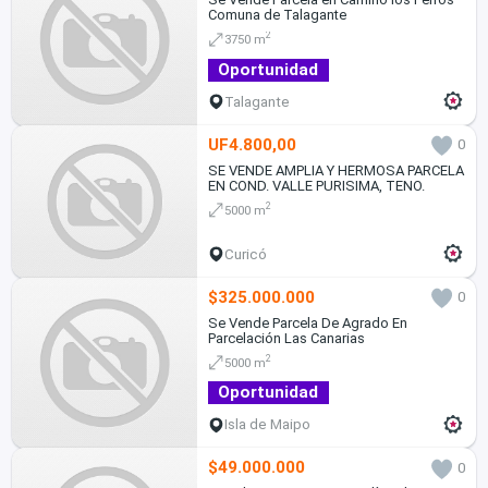
Comuna de Talagante
2
3750 m
Oportunidad
Talagante
UF4.800,00
0
SE VENDE AMPLIA Y HERMOSA PARCELA
EN COND. VALLE PURISIMA, TENO.
2
5000 m
Curicó
$325.000.000
0
Se Vende Parcela De Agrado En
Parcelación Las Canarias
2
5000 m
Oportunidad
Isla de Maipo
$49.000.000
0