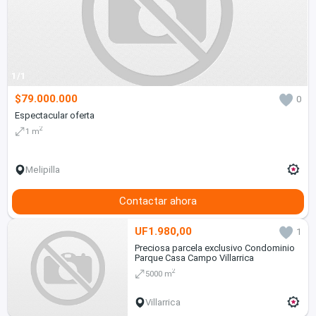
1/1
$79.000.000
0
Espectacular oferta
2
1 m
Melipilla
Contactar ahora
UF1.980,00
1
Preciosa parcela exclusivo Condominio
Parque Casa Campo Villarrica
2
5000 m
Villarrica