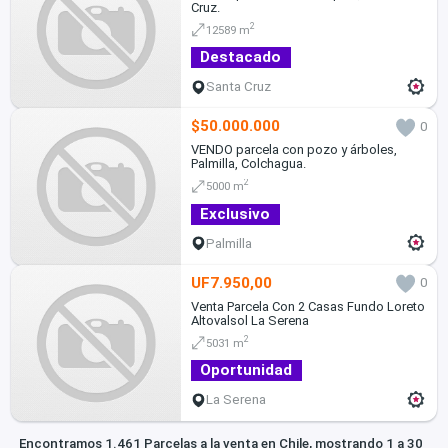
Cruz.
2
12589 m
Destacado
Santa Cruz
$50.000.000
0
VENDO parcela con pozo y árboles,
Palmilla, Colchagua.
2
5000 m
Exclusivo
Palmilla
UF7.950,00
0
Venta Parcela Con 2 Casas Fundo Loreto
Altovalsol La Serena
2
5031 m
Oportunidad
La Serena
Encontramos 1.461 Parcelas a la venta en Chile, mostrando 1 a 30