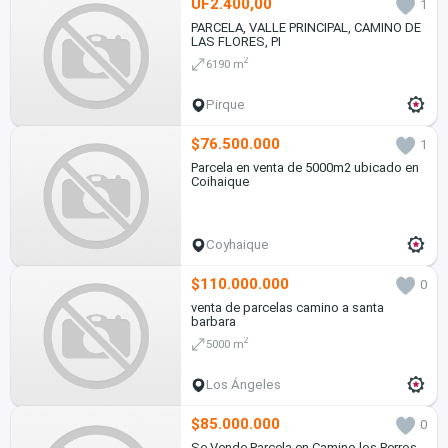
UF2.400,00
1
PARCELA, VALLE PRINCIPAL, CAMINO DE
LAS FLORES, PI
2
6190 m
Pirque
$76.500.000
1
Parcela en venta de 5000m2 ubicado en
Coihaique
Coyhaique
$110.000.000
0
venta de parcelas camino a santa
barbara
2
5000 m
Los Ángeles
$85.000.000
0
Se Vende Parcela en Camino los Perros