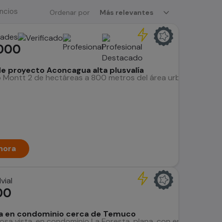
uncios
Ordenar por
Más relevantes
dades
000
 de proyecto Aconcagua alta plusvalía
o Montt 2 de hectáreas a 800 metros del área urbana ROL prop
hora
vial
00
a en condominio cerca de Temuco
sa vista, en condominio La Foresta, plana, con empostación de l