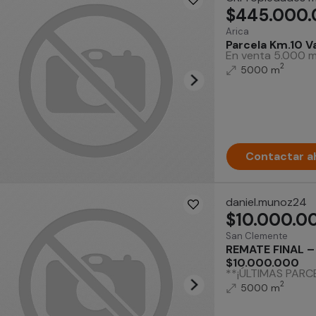
$445.000
Arica
Parcela Km.10 Va
En venta 5.000 m2
2
5000 m
Contactar a
daniel.munoz24
$10.000.0
San Clemente
REMATE FINAL –
$10.000.000
**¡ÚLTIMAS PARCE
2
5000 m