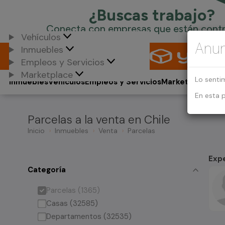
Vehículos
Anun
Inmuebles
Empleos y Servicios
Marketplace
Lo senti
Inmuebles
Vehículos
Empleos y Servicios
Marketplace
En esta 
Parcelas a la venta en Chile
Inicio
Inmuebles
Venta
Parcelas
Exp
Categoría
Parcelas (1365)
Casas (32585)
Departamentos (32535)