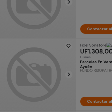
Contactar a
Fidel Sonatore
UF1.308,0
Cisnes
Parcelas En Ven
Aysén
FUNDO RISOPATRON
Contactar a