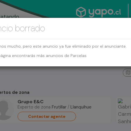
cio borrado
mos mucho, pero este anuncio ya fue eliminado por el anunciante.
página encontrarás más anuncios de Parcelas
ertos de zona
Grupo E&C
Experto de zona
Frutillar
/
Llanquihue
Contactar agente