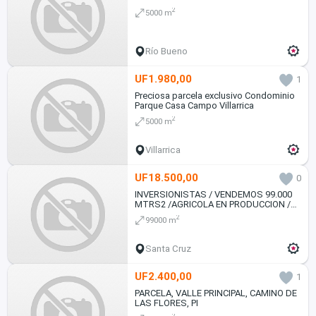
2
5000 m
Río Bueno
UF1.980,00
1
Preciosa parcela exclusivo Condominio
Parque Casa Campo Villarrica
2
5000 m
Villarrica
UF18.500,00
0
INVERSIONISTAS / VENDEMOS 99.000
MTRS2 /AGRICOLA EN PRODUCCION /
CHILE
2
99000 m
Santa Cruz
UF2.400,00
1
PARCELA, VALLE PRINCIPAL, CAMINO DE
LAS FLORES, PI