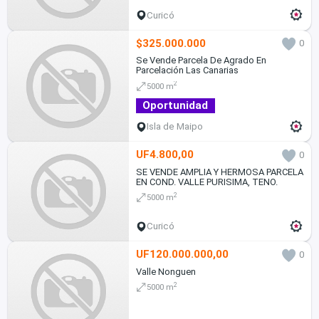
Curicó
$325.000.000
0
Se Vende Parcela De Agrado En
Parcelación Las Canarias
2
5000 m
Oportunidad
Isla de Maipo
UF4.800,00
0
SE VENDE AMPLIA Y HERMOSA PARCELA
EN COND. VALLE PURISIMA, TENO.
2
5000 m
Curicó
UF120.000.000,00
0
Valle Nonguen
2
5000 m