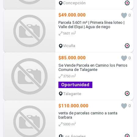
Concepción
$49.000.000
0
Parcela 5.601 m² | Primera línea loteo |
Valle del Elqui | Agua de riego
2
5601 m
Vicuña
$85.000.000
0
Se Vende Parcela en Camino los Perros
Comuna de Talagante
2
3750 m
Oportunidad
Talagante
$110.000.000
0
venta de parcelas camino a santa
barbara
2
5000 m
Los Ángeles