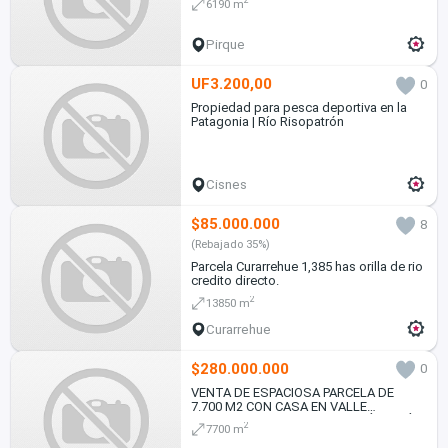
2
6190 m
Pirque
UF3.200,00
0
Propiedad para pesca deportiva en la
Patagonia | Río Risopatrón
Cisnes
$85.000.000
8
(Rebajado 35%)
Parcela Curarrehue 1,385 has orilla de rio
credito directo.
2
13850 m
Curarrehue
$280.000.000
0
VENTA DE ESPACIOSA PARCELA DE
7.700 M2 CON CASA EN VALLE
TRANQUILO, ZAPALLAR CURICÓ REGIÓN
2
7700 m
DEL MAULE