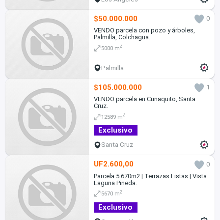
$50.000.000
0
VENDO parcela con pozo y árboles,
Palmilla, Colchagua.
2
5000 m
Palmilla
$105.000.000
1
VENDO parcela en Cunaquito, Santa
Cruz.
2
12589 m
Exclusivo
Santa Cruz
UF2.600,00
0
Parcela 5.670m2 | Terrazas Listas | Vista
Laguna Pineda.
2
5670 m
Exclusivo