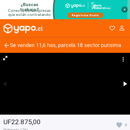
×
Se venden 11,6 has, parcela 18 sector purisima
UF22.875,00
0
(Rebajado 17%)