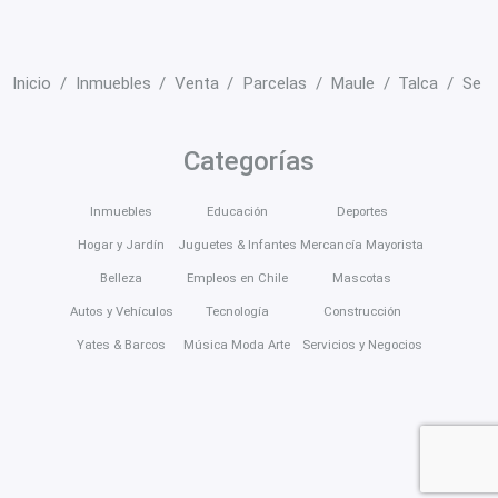
Inicio
Inmuebles
Venta
Parcelas
Maule
Talca
Se v
Categorías
Inmuebles
Educación
Deportes
Hogar y Jardín
Juguetes & Infantes
Mercancía Mayorista
Belleza
Empleos en Chile
Mascotas
Autos y Vehículos
Tecnología
Construcción
Yates & Barcos
Música Moda Arte
Servicios y Negocios