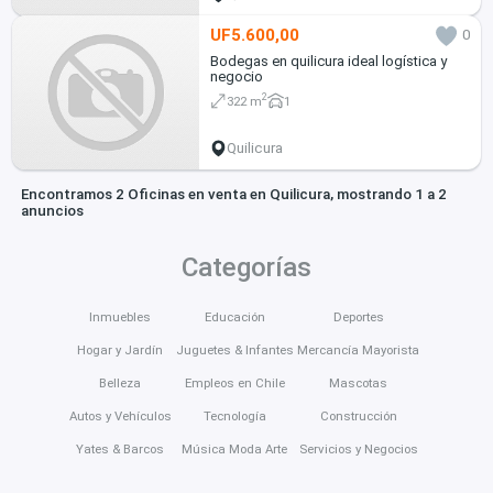
UF5.600,00
0
Bodegas en quilicura ideal logística y
negocio
2
322 m
1
Quilicura
Encontramos 2 Oficinas en venta en Quilicura, mostrando 1 a 2
anuncios
Categorías
Inmuebles
Educación
Deportes
Hogar y Jardín
Juguetes & Infantes
Mercancía Mayorista
Belleza
Empleos en Chile
Mascotas
Autos y Vehículos
Tecnología
Construcción
Yates & Barcos
Música Moda Arte
Servicios y Negocios