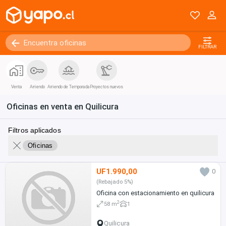
FILTRAR
Venta
Arriendo
Arriendo de Temporada
Proyectos nuevos
Oficinas en venta en Quilicura
Filtros aplicados
Oficinas
UF1.990,00
0
(Rebajado 5%)
Oficina con estacionamiento en quilicura
2
58 m
1
Quilicura