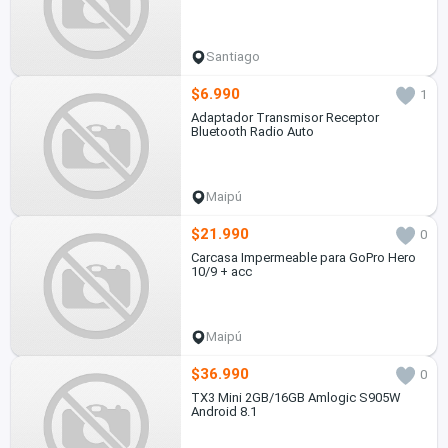
Santiago
$6.990
1
Adaptador Transmisor Receptor
Bluetooth Radio Auto
Maipú
$21.990
0
Carcasa Impermeable para GoPro Hero
10/9 + acc
Maipú
$36.990
0
TX3 Mini 2GB/16GB Amlogic S905W
Android 8.1