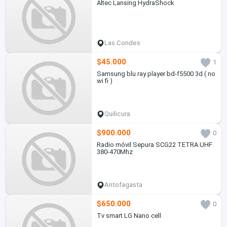
Altec Lansing HydraShock
Las Condes
$45.000
1
Samsung blu ray player bd-f5500 3d ( no
wi fi )
Quilicura
$900.000
0
Radio móvil Sepura SCG22 TETRA UHF
380-470Mhz
Antofagasta
$650.000
0
Tv smart LG Nano cell