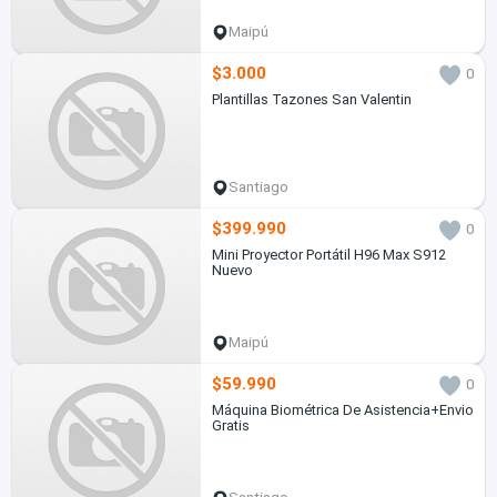
Maipú
$3.000
0
Plantillas Tazones San Valentin
Santiago
$399.990
0
Mini Proyector Portátil H96 Max S912
Nuevo
Maipú
$59.990
0
Máquina Biométrica De Asistencia+Envio
Gratis