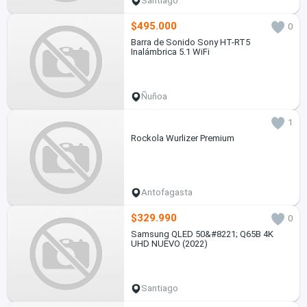
Santiago
$495.000
0
Barra de Sonido Sony HT-RT5
Inalámbrica 5.1 WiFi
Ñuñoa
1
Rockola Wurlizer Premium
Antofagasta
$329.990
0
Samsung QLED 50&#8221; Q65B 4K
UHD NUEVO (2022)
Santiago