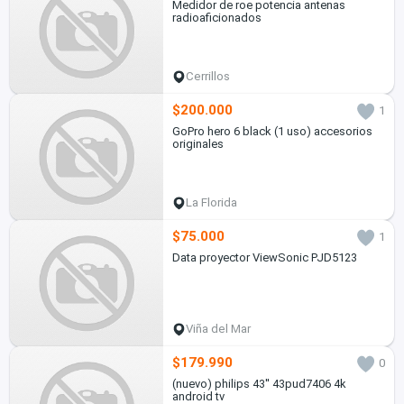
Medidor de roe potencia antenas
radioaficionados
Cerrillos
$200.000
1
GoPro hero 6 black (1 uso) accesorios
originales
La Florida
$75.000
1
Data proyector ViewSonic PJD5123
Viña del Mar
$179.990
0
(nuevo) philips 43'' 43pud7406 4k
android tv