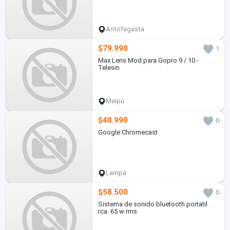
Antofagasta
$79.990
1
Max Lens Mod para Gopro 9 / 10 -
Telesin
Maipú
$40.990
0
Google Chromecast
Lampa
$58.500
0
Sistema de sonido bluetooth portatil
rca. 65 w rms