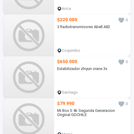
Arica
$220.000
0
3 Radiotransmisores Abell A82
Coquimbo
$650.000
0
Estabilizador zhiyun crane 3s
Santiago
$79.990
0
Mi Box S 4k Segunda Generacion
Original GDCHILE