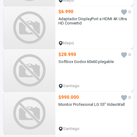
Maipú
$6.990
0
Adaptador DisplayPort a HDMI 4K Ultra
HD Convertid
Maipú
$28.990
0
Softbox Godox 60x60 plegable
Santiago
$990.000
0
Monitor Profesional LG 55" VideoWall
Santiago