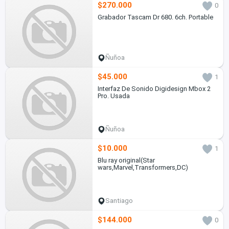
$270.000
0
Grabador Tascam Dr 680. 6ch. Portable
Ñuñoa
$45.000
1
Interfaz De Sonido Digidesign Mbox 2
Pro. Usada
Ñuñoa
$10.000
1
Blu ray original(Star
wars,Marvel,Transformers,DC)
Santiago
$144.000
0