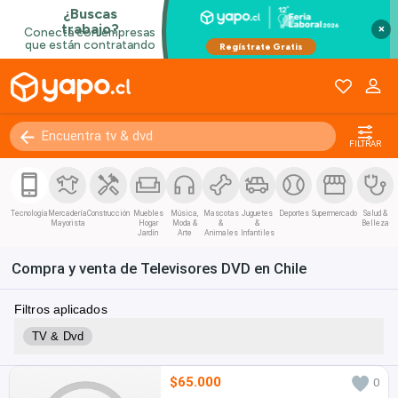
×
FILTRAR
Tecnología
Mercadería
Construcción
Muebles
Música,
Mascotas
Juguetes
Deportes
Supermercado
Salud &
Mayorista
Hogar
Moda &
&
&
Belleza
Jardín
Arte
Animales
Infantiles
Compra y venta de Televisores DVD en Chile
Filtros aplicados
TV & Dvd
$65.000
0