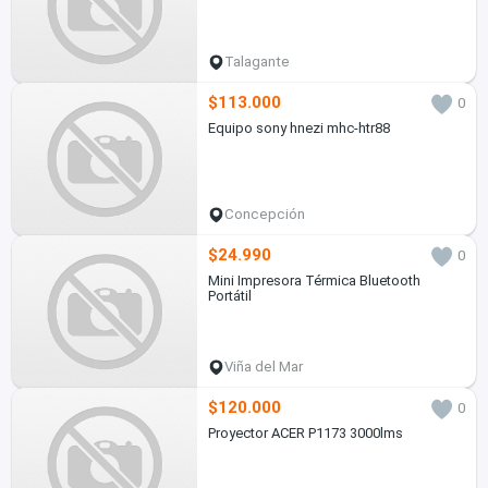
Talagante
$113.000
0
Equipo sony hnezi mhc-htr88
Concepción
$24.990
0
Mini Impresora Térmica Bluetooth
Portátil
Viña del Mar
$120.000
0
Proyector ACER P1173 3000lms