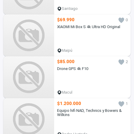
Santiago
$69.990
0
XIAOMI Mi Box S 4k Ultra HD Original
Maipú
$85.000
2
Drone GPS 4k F10
Macul
$1.200.000
1
Equipo hifi NAD, Technics y Bowers &
Wilkins