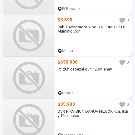
El Bosque
$5.690
0
Cable Adaptador Tipo C a HDMI Full HD
Aluminio Con
Maipú
$650.000
0
Irt120h cabezal guit 120w laney
Renca
$35.900
0
DVR HIKVISION DAHUA HILOOK 4ch, 8ch
y 16 canales