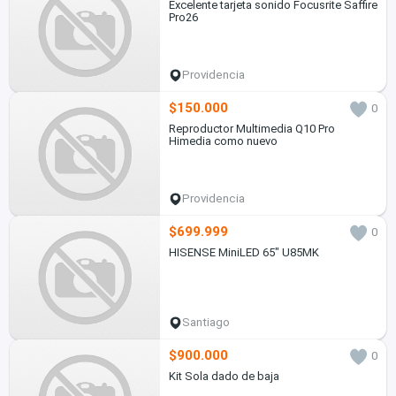
Excelente tarjeta sonido Focusrite Saffire
Pro26
Providencia
$150.000
0
Reproductor Multimedia Q10 Pro
Himedia como nuevo
Providencia
$699.999
0
HISENSE MiniLED 65" U85MK
Santiago
$900.000
0
Kit Sola dado de baja