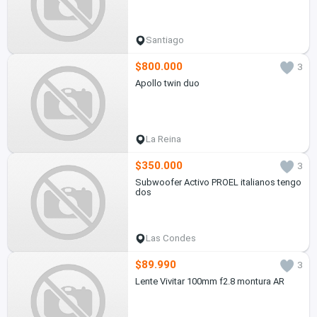
Santiago
$800.000
3
Apollo twin duo
La Reina
$350.000
3
Subwoofer Activo PROEL italianos tengo
dos
Las Condes
$89.990
3
Lente Vivitar 100mm f2.8 montura AR