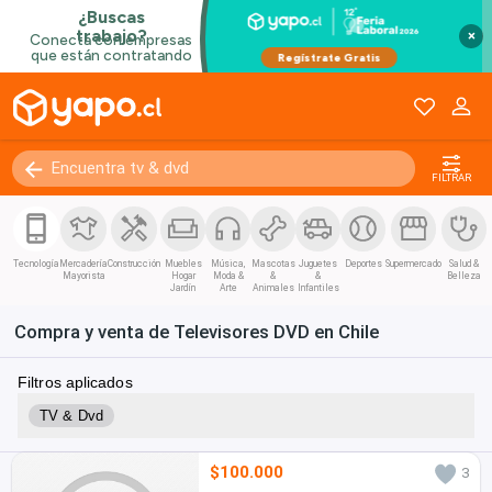
×
FILTRAR
Tecnología
Mercadería
Construcción
Muebles
Música,
Mascotas
Juguetes
Deportes
Supermercado
Salud &
Mayorista
Hogar
Moda &
&
&
Belleza
Jardín
Arte
Animales
Infantiles
Compra y venta de Televisores DVD en Chile
Filtros aplicados
TV & Dvd
$100.000
3