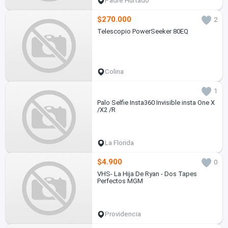
Padre Hurtado
$270.000
2
Telescopio PowerSeeker 80EQ
Colina
1
Palo Selfie Insta360 Invisible insta One X
/X2 /R
La Florida
$4.900
0
VHS- La Hija De Ryan - Dos Tapes
Perfectos MGM
Providencia