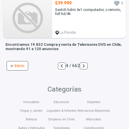
$39.990
0
Switch hdmi 4x1 computador, c.remoto,
full hd/4k
La Florida
Encontramos 19.832 Compra y venta de Televisores DVD en Chile,
mostrando 91 a 120 anuncios
Inicio
4 / 662
Categorías
Inmuebles
Educación
Deportes
Hogar y Jardín
Juguetes & Infantes
Mercancía Mayorista
Belleza
Empleos en Chile
Mascotas
Autos y Vehículos
Tecnología
Construcción