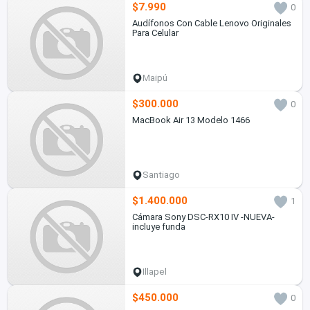
$7.990
0
Audífonos Con Cable Lenovo Originales
Para Celular
Maipú
$300.000
0
MacBook Air 13 Modelo 1466
Santiago
$1.400.000
1
Cámara Sony DSC-RX10 IV -NUEVA-
incluye funda
Illapel
$450.000
0