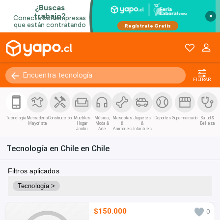
×
FILTRAR
Tecnología
Mercadería
Construcción
Muebles
Música,
Mascotas
Juguetes
Deportes
Supermercado
Salud &
Mayorista
Hogar
Moda &
&
&
Belleza
Jardín
Arte
Animales
Infantiles
Tecnología en Chile en Chile
Filtros aplicados
Tecnología >
$150.000
0