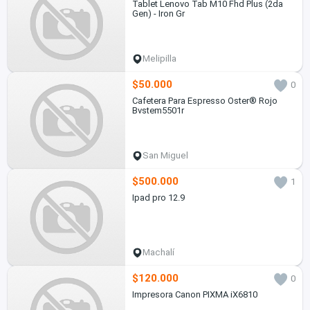
Tablet Lenovo Tab M10 Fhd Plus (2da
Gen) - Iron Gr
Melipilla
$50.000
0
Cafetera Para Espresso Oster® Rojo
Bvstem5501r
San Miguel
$500.000
1
Ipad pro 12.9
Machalí
$120.000
0
Impresora Canon PIXMA iX6810