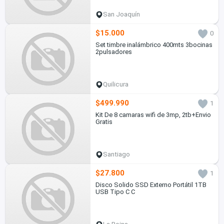
San Joaquín
$15.000
0
Set timbre inalámbrico 400mts 3bocinas
2pulsadores
Quilicura
$499.990
1
Kit De 8 camaras wifi de 3mp, 2tb+Envio
Gratis
Santiago
$27.800
1
Disco Solido SSD Externo Portátil 1TB
USB Tipo C C