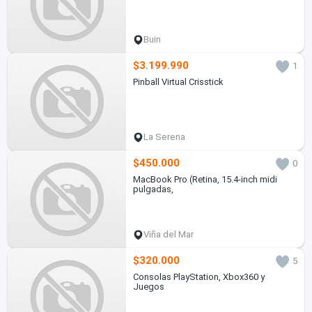
Buin
$3.199.990
1
Pinball Virtual Crisstick
La Serena
$450.000
0
MacBook Pro (Retina, 15.4-inch midi
pulgadas,
Viña del Mar
$320.000
5
Consolas PlayStation, Xbox360 y
Juegos