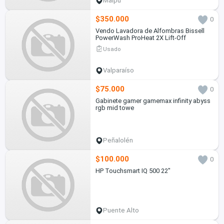
Maipú
$350.000
0
Vendo Lavadora de Alfombras Bissell
PowerWash ProHeat 2X Lift-Off
Usado
Valparaíso
$75.000
0
Gabinete gamer gamemax infinity abyss
rgb mid towe
Peñalolén
$100.000
0
HP Touchsmart IQ 500 22"
Puente Alto