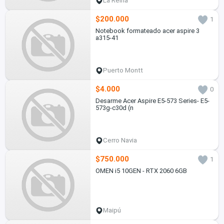
La Reina
$200.000
1
Notebook formateado acer aspire 3
a315-41
Puerto Montt
$4.000
0
Desarme Acer Aspire E5-573 Series- E5-
573g-c30d (n
Cerro Navia
$750.000
1
OMEN i5 10GEN - RTX 2060 6GB
Maipú