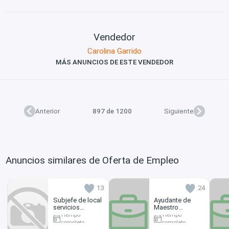
Vendedor
Carolina Garrido
MÁS ANUNCIOS DE ESTE VENDEDOR
Anterior
897 de 1200
Siguiente
Anuncios similares de Oferta de Empleo
13
24
Subjefe de local
Ayudante de
servicios
Maestro
automotrices
Multiservico Lic
Tiempo
Tiempo
B
completo
completo