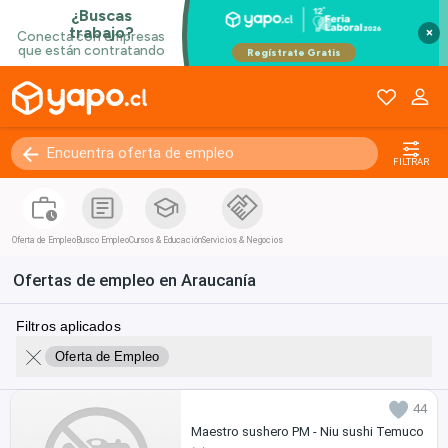
×
FILTRAR
Oferta de Empleo
Busco Empleo
Cursos & Educación
Servicios & Negocios
Ofertas de empleo en Araucanía
Filtros aplicados
Oferta de Empleo
44
Maestro sushero PM - Niu sushi Temuco