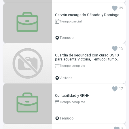
39
Garzón encargado Sábado y Domingo
Tiempo parcial
Temuco
15
Guardia de seguridad con curso OS10
para acuenta Victoria, Temuco | turno
4x4
Tiempo completo
Victoria
17
Contabilidad y RRHH
Tiempo completo
Temuco
2